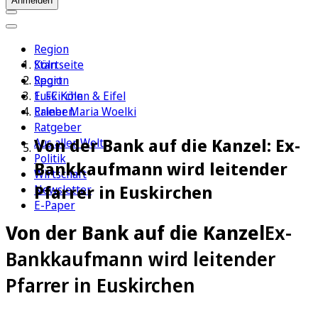
Anmelden
Region
Köln
Startseite
Sport
Region
1. FC Köln
Euskirchen & Eifel
Erleben
Rainer Maria Woelki
Ratgeber
Von der Bank auf die Kanzel: Ex-
Aus aller Welt
Politik
Bankkaufmann wird leitender
Wirtschaft
Pfarrer in Euskirchen
Newsletter
E-Paper
Von der Bank auf die Kanzel
Ex-
Bankkaufmann wird leitender
Pfarrer in Euskirchen