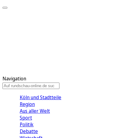
Meine KR
Meine Artikel
Meine Region
Meine Newsletter
Gewinnspiele
Mein Rundschau PLUS
Mein E-Paper
Navigation
Köln und Stadtteile
Region
Aus aller Welt
Sport
Politik
Debatte