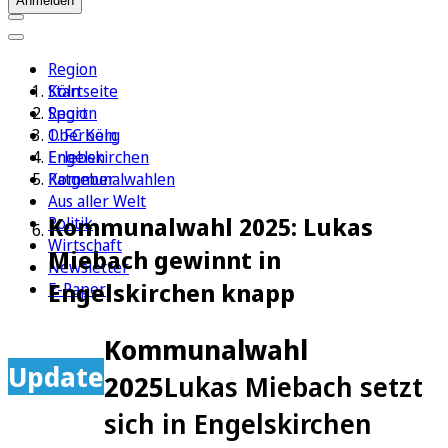
Anmelden
Region
Köln
Startseite
Sport
Region
1. FC Köln
Oberberg
Erleben
Engelskirchen
Ratgeber
Kommunalwahlen
Aus aller Welt
Kommunalwahl 2025: Lukas
Politik
Wirtschaft
Miebach gewinnt in
Newsletter
Engelskirchen knapp
E-Paper
Kommunalwahl
Update
2025
Lukas Miebach setzt
sich in Engelskirchen