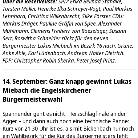
Über die Reserveliste:
SPD: Erika Belinda Standke,
Torsten Müller, Henrike Ilka Schreyer-Vogt, Paul Markus
Lehnhard, Christina Willenbrecht, Silke Förster. CDU:
Markus Dräger, Pauline Gräfin von Spee, Alexander
Mühlmann, Clemens Freiherr von Boeselager, Susann
Sert; Roswitha Schneider rückt für den neuen
Bürgermeister Lukas Miebach im Bezirk 16 nach. Grüne:
Anke Ahle, Karl Lüdenbach, Andreas Walter Dietrich.
FDP: Christopher Robin Skerka, Peter Josef Prinz.
14. September: Ganz knapp gewinnt Lukas
Miebach die Engelskirchener
Bürgermeisterwahl
Spannender geht es nicht, Herzschlagfinale an der
Agger – und dann auch noch eine technische Panne:
Kurz vor 21.30 Uhr ist es, als mit Bickenbach nur noch
ein Wahlbezirk für die Kür des Bürgermeisters fehlt: