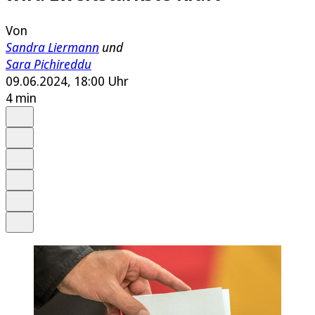
Von
Sandra Liermann
und
Sara Pichireddu
09.06.2024, 18:00 Uhr
4 min
Auf Google bevorzugen
Anhören
Schrift
Merken
Drucken
Teilen