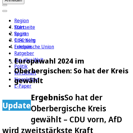
Anmelden
Region
Köln
Startseite
Sport
Region
1. FC Köln
Oberberg
Erleben
Europäische Union
Ratgeber
Europawahl 2024 im
Aus aller Welt
Politik
Oberbergischen: So hat der Kreis
Wirtschaft
gewählt
Newsletter
E-Paper
Ergebnis
So hat der
Update
Oberbergische Kreis
gewählt – CDU vorn, AfD
wird zweitstärkste Kraft