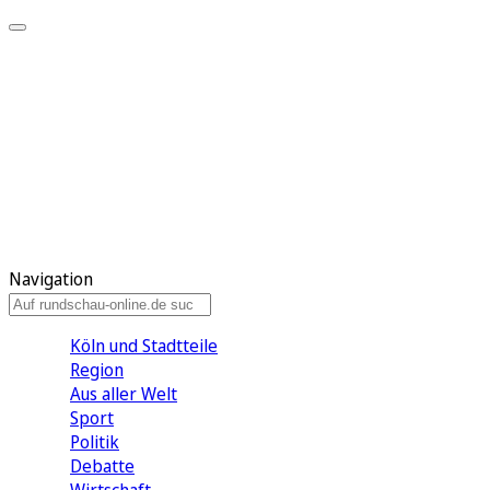
Meine KR
Meine Artikel
Meine Region
Meine Newsletter
Gewinnspiele
Mein Rundschau PLUS
Mein E-Paper
Navigation
Köln und Stadtteile
Region
Aus aller Welt
Sport
Politik
Debatte