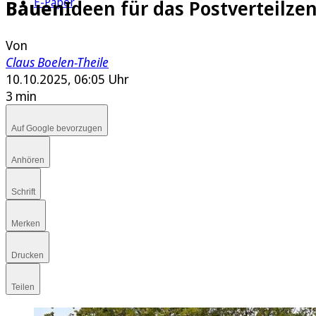
E-Paper
Bauen
Ideen für das Postverteilze
Von
Claus Boelen-Theile
10.10.2025, 06:05 Uhr
3 min
Auf Google bevorzugen
Anhören
Schrift
Merken
Drucken
Teilen