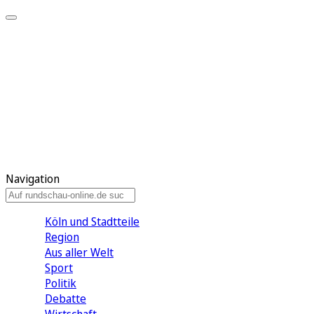
Meine KR
Meine Artikel
Meine Region
Meine Newsletter
Gewinnspiele
Mein Rundschau PLUS
Mein E-Paper
Navigation
Köln und Stadtteile
Region
Aus aller Welt
Sport
Politik
Debatte