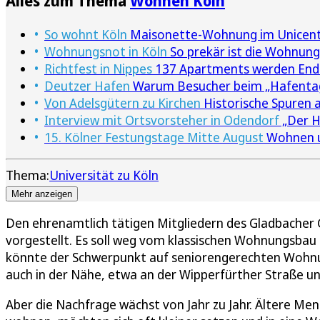
Alles zum Thema
Wohnen Köln
So wohnt Köln
Maisonette-Wohnung im Unicenter
Wohnungsnot in Köln
So prekär ist die Wohnun
Richtfest in Nippes
137 Apartments werden Ende
Deutzer Hafen
Warum Besucher beim „Hafentag
Von Adelsgütern zu Kirchen
Historische Spuren 
Interview mit Ortsvorsteher in Odendorf
„Der H
15. Kölner Festungstage Mitte August
Wohnen un
Thema:
Universität zu Köln
Mehr anzeigen
Den ehrenamtlich tätigen Mitgliedern des Gladbacher 
vorgestellt. Es soll weg vom klassischen Wohnungsba
könnte der Schwerpunkt auf seniorengerechten Wohnung
auch in der Nähe, etwa an der Wipperfürther Straße un
Aber die Nachfrage wächst von Jahr zu Jahr. Ältere Me