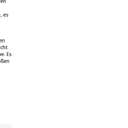
ben
, es
ren
icht
e. Es
oßen