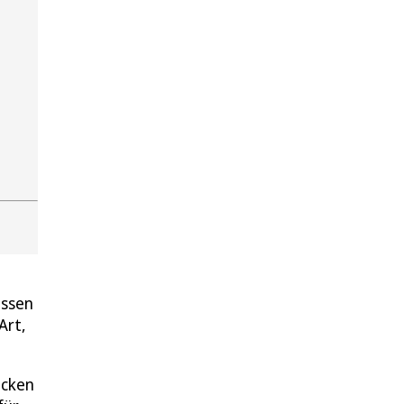
essen
Art,
ücken