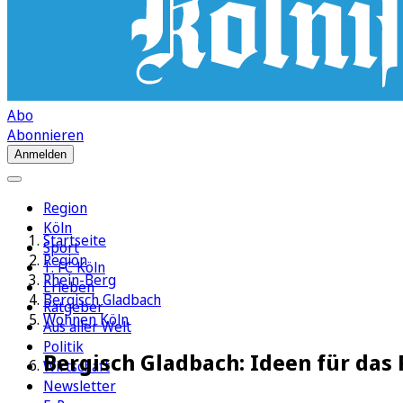
Abo
Abonnieren
Anmelden
Region
Köln
Startseite
Sport
Region
1. FC Köln
Rhein-Berg
Erleben
Bergisch Gladbach
Ratgeber
Wohnen Köln
Aus aller Welt
Politik
Bergisch Gladbach: Ideen für das
Wirtschaft
Newsletter