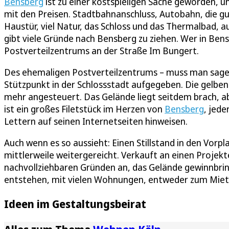
Bensberg
ist zu einer kostspieligen Sache geworden, 
mit den Preisen. Stadtbahnanschluss, Autobahn, die gu
Haustür, viel Natur, das Schloss und das Thermalbad, a
gibt viele Gründe nach Bensberg zu ziehen. Wer in Ben
Postverteilzentrums an der Straße Im Bungert.
Des ehemaligen Postverteilzentrums – muss man sagen.
Stützpunkt in der Schlossstadt aufgegeben. Die gelbe
mehr angesteuert. Das Gelände liegt seitdem brach, ab
ist ein großes Filetstück im Herzen von
Bensberg
, jed
Lettern auf seinen Internetseiten hinweisen.
Auch wenn es so aussieht: Einen Stillstand in den Vorpl
mittlerweile weitergereicht. Verkauft an einen Projekt
nachvollziehbaren Gründen an, das Gelände gewinnbri
entstehen, mit vielen Wohnungen, entweder zum Miet
Ideen im Gestaltungsbeirat