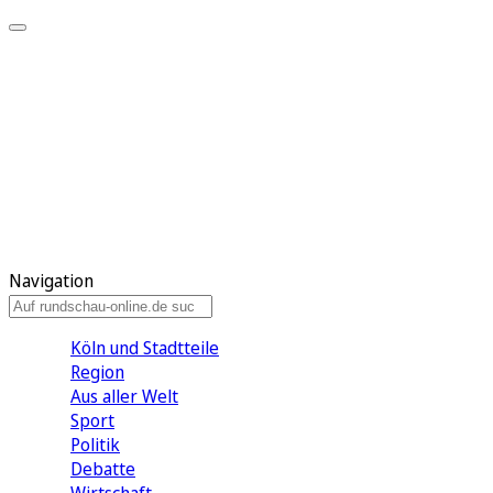
Meine KR
Meine Artikel
Meine Region
Meine Newsletter
Gewinnspiele
Mein Rundschau PLUS
Mein E-Paper
Navigation
Köln und Stadtteile
Region
Aus aller Welt
Sport
Politik
Debatte