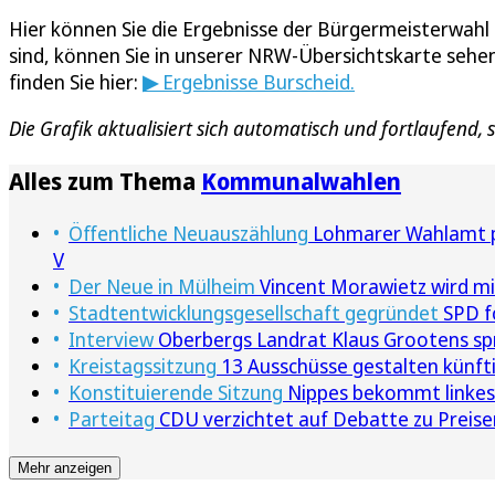
Hier können Sie die Ergebnisse der Bürgermeisterwahl 
sind, können Sie in unserer NRW-Übersichtskarte sehen
finden Sie hier:
▶
Ergebnisse Burscheid.
Die Grafik aktualisiert sich automatisch und fortlaufend,
Alles zum Thema
Kommunalwahlen
Öffentliche Neuauszählung
Lohmarer Wahlamt pr
V
Der Neue in Mülheim
Vincent Morawietz wird mi
Stadtentwicklungsgesellschaft gegründet
SPD f
Interview
Oberbergs Landrat Klaus Grootens sp
Kreistagssitzung
13 Ausschüsse gestalten künftig
Konstituierende Sitzung
Nippes bekommt linkes
Parteitag
CDU verzichtet auf Debatte zu Preise
Mehr anzeigen