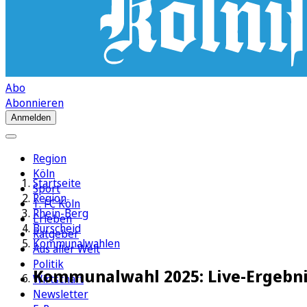
Abo
Abonnieren
Anmelden
Region
Köln
Startseite
Sport
Region
1. FC Köln
Rhein-Berg
Erleben
Burscheid
Ratgeber
Kommunalwahlen
Aus aller Welt
Politik
Kommunalwahl 2025: Live-Ergebnis
Wirtschaft
Newsletter