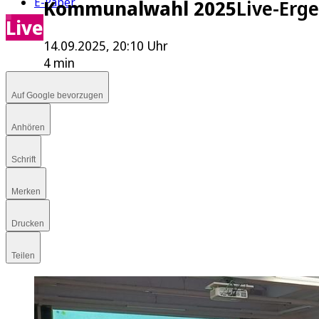
E-Paper
Kommunalwahl 2025
Live-Erg
Live
14.09.2025, 20:10 Uhr
4 min
Auf Google bevorzugen
Anhören
Schrift
Merken
Drucken
Teilen