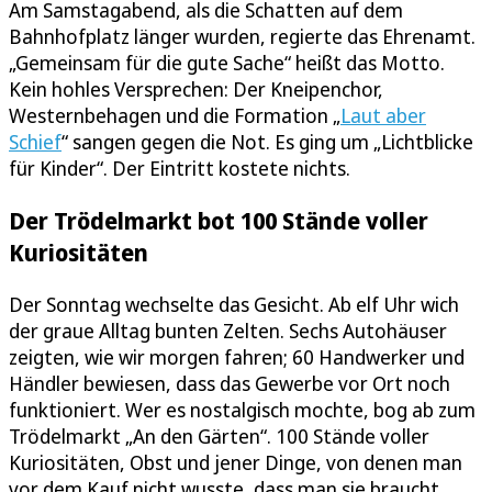
Am Samstagabend, als die Schatten auf dem
Bahnhofplatz länger wurden, regierte das Ehrenamt.
„Gemeinsam für die gute Sache“ heißt das Motto.
Kein hohles Versprechen: Der Kneipenchor,
Westernbehagen und die Formation „
Laut aber
Schief
“ sangen gegen die Not. Es ging um „Lichtblicke
für Kinder“. Der Eintritt kostete nichts.
Der Trödelmarkt bot 100 Stände voller
Kuriositäten
Der Sonntag wechselte das Gesicht. Ab elf Uhr wich
der graue Alltag bunten Zelten. Sechs Autohäuser
zeigten, wie wir morgen fahren; 60 Handwerker und
Händler bewiesen, dass das Gewerbe vor Ort noch
funktioniert. Wer es nostalgisch mochte, bog ab zum
Trödelmarkt „An den Gärten“. 100 Stände voller
Kuriositäten, Obst und jener Dinge, von denen man
vor dem Kauf nicht wusste, dass man sie braucht.