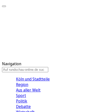
Meine KR
Meine Artikel
Meine Region
Meine Newsletter
Gewinnspiele
Mein Rundschau PLUS
Mein E-Paper
Navigation
Köln und Stadtteile
Region
Aus aller Welt
Sport
Politik
Debatte