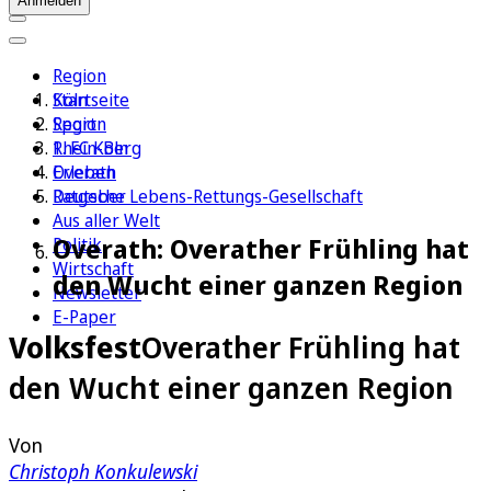
Anmelden
Region
Köln
Startseite
Sport
Region
1. FC Köln
Rhein-Berg
Erleben
Overath
Ratgeber
Deutsche Lebens-Rettungs-Gesellschaft
Aus aller Welt
Overath: Overather Frühling hat
Politik
Wirtschaft
den Wucht einer ganzen Region
Newsletter
E-Paper
Volksfest
Overather Frühling hat
den Wucht einer ganzen Region
Von
Christoph Konkulewski