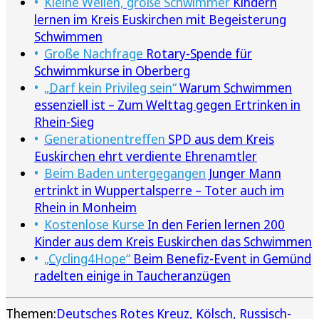
Kleine Wellen, große Schwimmer
Kindern
lernen im Kreis Euskirchen mit Begeisterung
Schwimmen
Große Nachfrage
Rotary-Spende für
Schwimmkurse in Oberberg
„Darf kein Privileg sein“
Warum Schwimmen
essenziell ist – Zum Welttag gegen Ertrinken in
Rhein-Sieg
Generationentreffen
SPD aus dem Kreis
Euskirchen ehrt verdiente Ehrenamtler
Beim Baden untergegangen
Junger Mann
ertrinkt in Wuppertalsperre – Toter auch im
Rhein in Monheim
Kostenlose Kurse
In den Ferien lernen 200
Kinder aus dem Kreis Euskirchen das Schwimmen
„Cycling4Hope“
Beim Benefiz-Event in Gemünd
radelten einige in Taucheranzügen
Themen:
Deutsches Rotes Kreuz
Kölsch
Russisch-