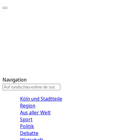
Meine KR
Meine Artikel
Meine Region
Meine Newsletter
Gewinnspiele
Mein Rundschau PLUS
Mein E-Paper
Navigation
Köln und Stadtteile
Region
Aus aller Welt
Sport
Politik
Debatte