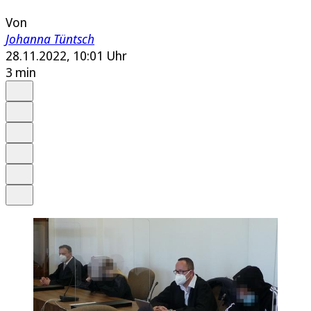
Von
Johanna Tüntsch
28.11.2022, 10:01 Uhr
3 min
Auf Google bevorzugen
Anhören
Schrift
Merken
Drucken
Teilen