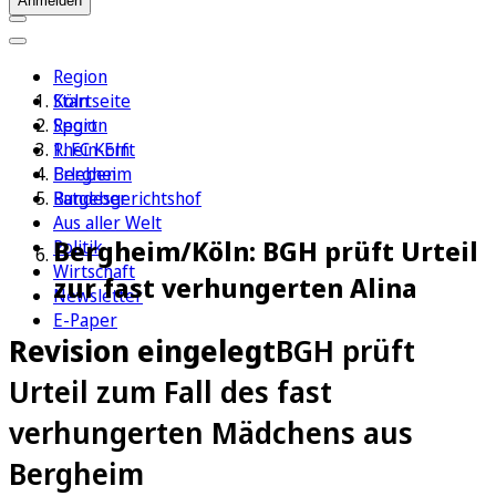
Anmelden
Region
Köln
Startseite
Sport
Region
1. FC Köln
Rhein-Erft
Erleben
Bergheim
Ratgeber
Bundesgerichtshof
Aus aller Welt
Bergheim/Köln: BGH prüft Urteil
Politik
Wirtschaft
zur fast verhungerten Alina
Newsletter
E-Paper
Revision eingelegt
BGH prüft
Urteil zum Fall des fast
verhungerten Mädchens aus
Bergheim