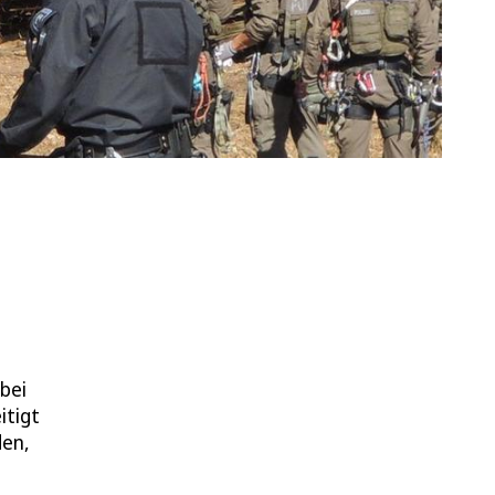
bei
tigt
den,