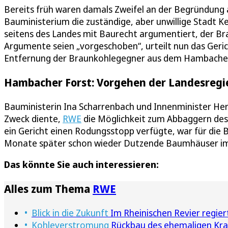
Bereits früh waren damals Zweifel an der Begründung
Bauministerium die zuständige, aber unwillige Stadt 
seitens des Landes mit Baurecht argumentiert, der Br
Argumente seien „vorgeschoben“, urteilt nun das Gerich
Entfernung der Braunkohlegegner aus dem Hambacher
Hambacher Forst: Vorgehen der Landesregi
Bauministerin Ina Scharrenbach und Innenminister He
Zweck diente,
RWE
die Möglichkeit zum Abbaggern des 
ein Gericht einen Rodungsstopp verfügte, war für die B
Monate später schon wieder Dutzende Baumhäuser im
Das könnte Sie auch interessieren:
Alles zum Thema
RWE
Blick in die Zukunft
Im Rheinischen Revier regier
Kohleverstromung
Rückbau des ehemaligen Kraf