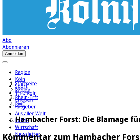
Abo
Abonnieren
Anmelden
Region
Köln
Startseite
Sport
Region
1. FC Köln
Rhein-Erft
Erleben
RWE
Ratgeber
Aus aller Welt
Hambacher Forst: Die Blamage fü
Politik
Wirtschaft
Newsletter
Kommentar zum Hambacher Fors