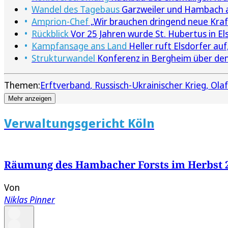
Wandel des Tagebaus
Garzweiler und Hambach 
Amprion-Chef
„Wir brauchen dringend neue Kra
Rückblick
Vor 25 Jahren wurde St. Hubertus in El
Kampfansage ans Land
Heller ruft Elsdorfer auf,
Strukturwandel
Konferenz in Bergheim über de
Themen:
Erftverband
Russisch-Ukrainischer Krieg
Olaf
Mehr anzeigen
Verwaltungsgericht Köln
Räumung des Hambacher Forsts im Herbst 2
Von
Niklas Pinner