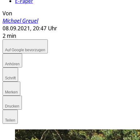
E-Paper
Von
Michael Greuel
08.09.2021, 20:47 Uhr
2 min
Auf Google bevorzugen
Anhören
Schrift
Merken
Drucken
Teilen