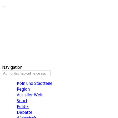
Meine KR
Meine Artikel
Meine Region
Meine Newsletter
Gewinnspiele
Mein Rundschau PLUS
Mein E-Paper
Navigation
Köln und Stadtteile
Region
Aus aller Welt
Sport
Politik
Debatte