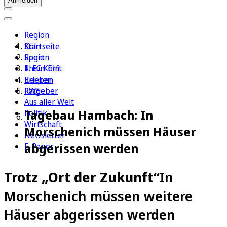
Anmelden
Region
Köln
Startseite
Sport
Region
1. FC Köln
Rhein-Erft
Erleben
Kerpen
Ratgeber
RWE
Aus aller Welt
Tagebau Hambach: In
Politik
Wirtschaft
Morschenich müssen Häuser
Newsletter
abgerissen werden
E-Paper
Trotz „Ort der Zukunft“
In
Morschenich müssen weitere
Häuser abgerissen werden