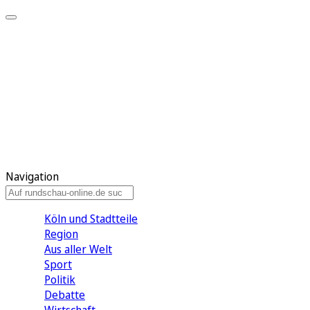
Meine KR
Meine Artikel
Meine Region
Meine Newsletter
Gewinnspiele
Mein Rundschau PLUS
Mein E-Paper
Navigation
Köln und Stadtteile
Region
Aus aller Welt
Sport
Politik
Debatte