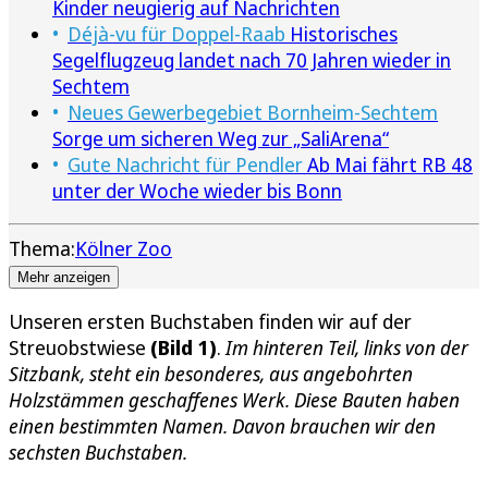
Kinder neugierig auf Nachrichten
Déjà-vu für Doppel-Raab
Historisches
Segelflugzeug landet nach 70 Jahren wieder in
Sechtem
Neues Gewerbegebiet Bornheim-Sechtem
Sorge um sicheren Weg zur „SaliArena“
Gute Nachricht für Pendler
Ab Mai fährt RB 48
unter der Woche wieder bis Bonn
Thema:
Kölner Zoo
Mehr anzeigen
Unseren ersten Buchstaben finden wir auf der
Streuobstwiese
(Bild 1)
.
Im hinteren Teil, links von der
Sitzbank, steht ein besonderes, aus angebohrten
Holzstämmen geschaffenes Werk. Diese Bauten haben
einen bestimmten Namen. Davon brauchen wir den
sechsten Buchstaben.