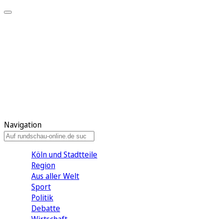
Meine KR
Meine Artikel
Meine Region
Meine Newsletter
Gewinnspiele
Mein Rundschau PLUS
Mein E-Paper
Navigation
Köln und Stadtteile
Region
Aus aller Welt
Sport
Politik
Debatte