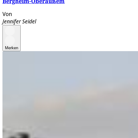
Bergheim-Oberaußem
Von
Jennifer Seidel
Merken