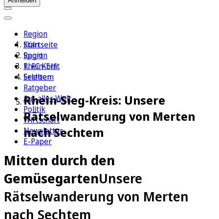
Anmelden
Region
Köln
Startseite
Sport
Region
1. FC Köln
Rhein-Erft
Erleben
Sechtem
Ratgeber
Rhein-Sieg-Kreis: Unsere
Aus aller Welt
Politik
Rätselwanderung von Merten
Wirtschaft
nach Sechtem
Newsletter
E-Paper
Mitten durch den
Gemüsegarten
Unsere
Rätselwanderung von Merten
nach Sechtem