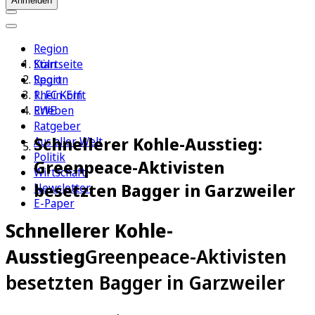
Anmelden
Region
Köln
Startseite
Sport
Region
1. FC Köln
Rhein-Erft
Erleben
RWE
Ratgeber
Schnellerer Kohle-Ausstieg:
Aus aller Welt
Politik
Greenpeace-Aktivisten
Wirtschaft
besetzten Bagger in Garzweiler
Newsletter
E-Paper
Schnellerer Kohle-
Ausstieg
Greenpeace-Aktivisten
besetzten Bagger in Garzweiler