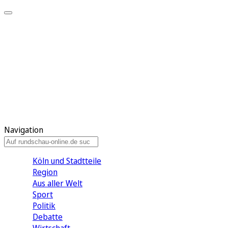
Meine KR
Meine Artikel
Meine Region
Meine Newsletter
Gewinnspiele
Mein Rundschau PLUS
Mein E-Paper
Navigation
Köln und Stadtteile
Region
Aus aller Welt
Sport
Politik
Debatte