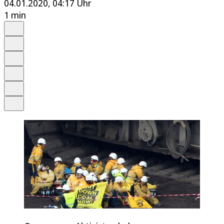
04.01.2020, 04:17 Uhr
1 min
Auf Google bevorzugen
Anhören
Schrift
Merken
Drucken
Teilen