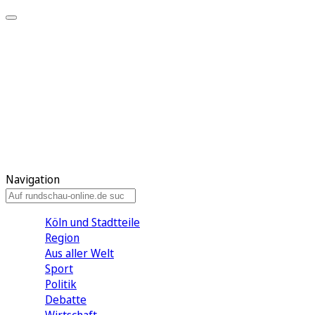
Meine KR
Meine Artikel
Meine Region
Meine Newsletter
Gewinnspiele
Mein Rundschau PLUS
Mein E-Paper
Navigation
Köln und Stadtteile
Region
Aus aller Welt
Sport
Politik
Debatte