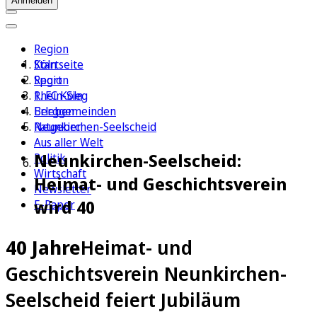
Anmelden
Region
Köln
Startseite
Sport
Region
1. FC Köln
Rhein-Sieg
Erleben
Berggemeinden
Ratgeber
Neunkirchen-Seelscheid
Aus aller Welt
Neunkirchen-Seelscheid:
Politik
Wirtschaft
Heimat- und Geschichtsverein
Newsletter
wird 40
E-Paper
40 Jahre
Heimat- und
Geschichtsverein Neunkirchen-
Seelscheid feiert Jubiläum