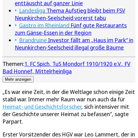
enttäuscht auf ganzer Linie
Landesliga
Thema Aufstieg bleibt beim FSV
Neunkirchen-Seelscheid vorerst tabu
Gastro im Rheinland
Fünf gute Restaurants
zum Gänse-Essen in der Region
Brandruine
Investor fällt am „Haus im Park“ in
Neunkirchen-Seelscheid illegal große Bäume
Themen:
1. FC Spich
TuS Mondorf 1910/1920 e.V.
FV
Bad Honnef
Mittelrheinliga
Mehr anzeigen
„Es war eine Zeit, in der die Weltlage schon einige Zeit
stabil war. Immer mehr Raum war nun auch da für
Heimat- und Geschichtsforscher
, sich intensiver mit
der Geschichte unserer Heimat zu befassen“, sagte
Parpart.
Erster Vorsitzender des HGV war Leo Lammert, der in