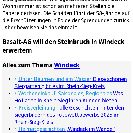
Wohnzimmer ist schon an mehreren Stellen die
Tapete gerissen. Die Schäden führt der 58-Jährige auf
die Erschütterungen in Folge der Sprengungen zurück.
„Aber beweisen Sie das einmal.“
Basalt-AG will den Steinbruch in Windeck
erweitern
Alles zum Thema
Windeck
Unter Bäumen und am Wasser
Diese schönen
Biergärten gibt es im Rhein-Sieg-Kreis
Wocheneinkauf, Saisonales, Regionales
Was
Hofläden in Rhein-Sieg ihren Kunden bieten
Preisverleihung
Tolle Geschichten hinter den
Siegerbildern des Fotowettbewerbs 2025 im
Rhein-Sieg-Kreis
Heimatgeschichten
„Windeck im Wandel“