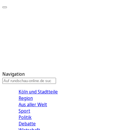
Meine KR
Meine Artikel
Meine Region
Meine Newsletter
Gewinnspiele
Mein Rundschau PLUS
Mein E-Paper
Navigation
Köln und Stadtteile
Region
Aus aller Welt
Sport
Politik
Debatte