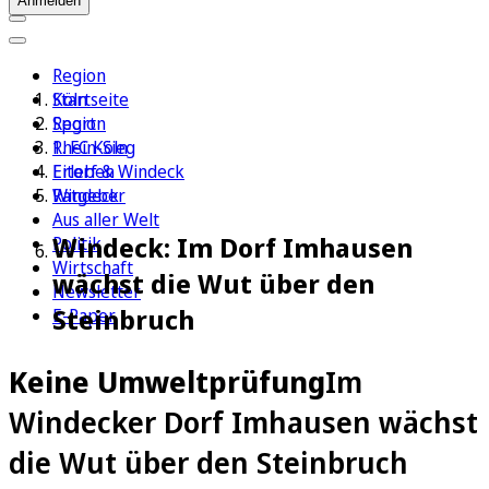
Anmelden
Region
Köln
Startseite
Sport
Region
1. FC Köln
Rhein-Sieg
Erleben
Eitorf & Windeck
Ratgeber
Windeck
Aus aller Welt
Windeck: Im Dorf Imhausen
Politik
Wirtschaft
wächst die Wut über den
Newsletter
Steinbruch
E-Paper
Keine Umweltprüfung
Im
Windecker Dorf Imhausen wächst
die Wut über den Steinbruch