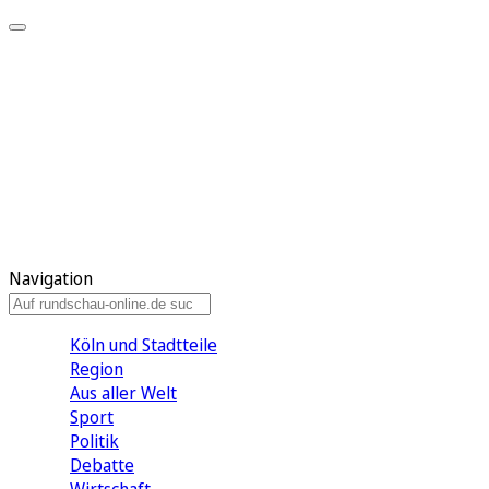
Meine KR
Meine Artikel
Meine Region
Meine Newsletter
Gewinnspiele
Mein Rundschau PLUS
Mein E-Paper
Navigation
Köln und Stadtteile
Region
Aus aller Welt
Sport
Politik
Debatte