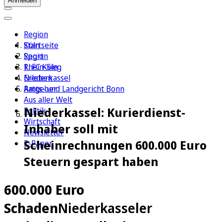
Anmelden
Region
Köln
Startseite
Sport
Region
1. FC Köln
Rhein-Sieg
Erleben
Niederkassel
Ratgeber
Amts- und Landgericht Bonn
Aus aller Welt
Niederkassel: Kurierdienst-
Politik
Wirtschaft
Inhaber soll mit
Newsletter
Scheinrechnungen 600.000 Euro
E-Paper
Steuern gespart haben
600.000 Euro
Schaden
Niederkasseler