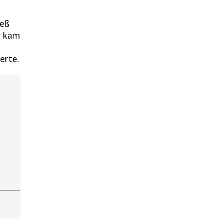
ieß
er kam
erte.