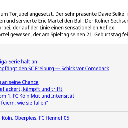
um Torjubel angesetzt. Der sehr präsente Davie Selke l
len und servierte Eric Martel den Ball. Der Kölner Sechs
bei, der auf der Linie einen sensationellen Reflex
tel gewesen, der am Spieltag seinen 21. Geburtstag fei
ga-Serie hält an
pfängt den SC Freiburg — Schick vor Comeback
g an seine Chance
 ackert, kämpft und trifft
vom 1. FC Köln Mut und Intensität
eiern, wie sie fallen“
 Köln
Oberpleis
FC Hennef 05