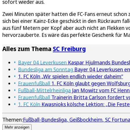
sofort wieder aus.
Zwei Minuten später hatten die FC-Fans erneut schon z
sich bei einer Kainz-Ecke geschickt in den Rückraum fal
aus fünf Metern per Kopf aber auch nicht an Flekken vor
hervorzauberte. Es wäre das perfekte Geschenk für Mar
Alles zum Thema
SC Freiburg
Bayer 04 Leverkusen
Kaspar Hjulmands Bundesli
Bundesliga am Sonntag
Bayer 04 Leverkusen em
1. FC Köln „Wir spielen endlich wieder daheim“
Frauenfußball
1. FC Köln glaubt gegen Wolfsbur
Fußball-Mittelrheinliga
Jan Mowitz vom FC Hennef
Frauenfußball
Trainerin Britta Carlson fordert 
1. FC Köln
Kwasnioks kölsche Lektion: „Die Feste f
Themen:
Fußball-Bundesliga
Geißbockheim
SC Fortuna
Mehr anzeigen