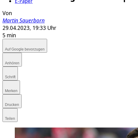
E-Paper
Von
Martin Sauerborn
29.04.2023, 19:33 Uhr
5 min
Auf Google bevorzugen
Anhören
Schrift
Merken
Drucken
Teilen