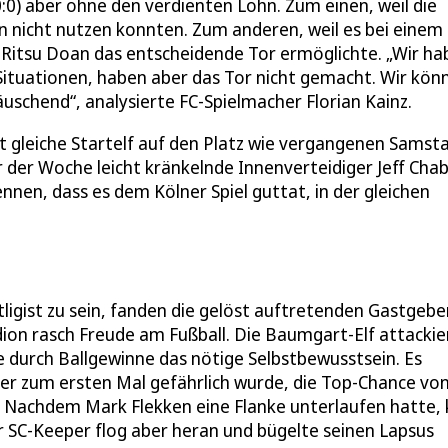
0:0) aber ohne den verdienten Lohn. Zum einen, weil die
en nicht nutzen konnten. Zum anderen, weil es bei einem
 Ritsu Doan das entscheidende Tor ermöglichte. „Wir h
 Situationen, haben aber das Tor nicht gemacht. Wir kön
täuschend“, analysierte FC-Spielmacher Florian Kainz.
 gleiche Startelf auf den Platz wie vergangenen Samst
 der Woche leicht kränkelnde Innenverteidiger Jeff Cha
nnen, dass es dem Kölner Spiel guttat, in der gleichen
ligist zu sein, fanden die gelöst auftretenden Gastgebe
on rasch Freude am Fußball. Die Baumgart-Elf attackie
e durch Ballgewinne das nötige Selbstbewusstsein. Es
rger zum ersten Mal gefährlich wurde, die Top-Chance vo
s. Nachdem Mark Flekken eine Flanke unterlaufen hatte,
r SC-Keeper flog aber heran und bügelte seinen Lapsus