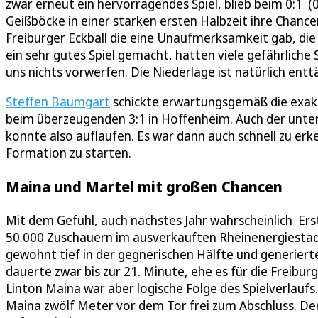
zwar erneut ein hervorragendes Spiel, blieb beim 0:1 (
Geißböcke in einer starken ersten Halbzeit ihre Chanc
Freiburger Eckball die eine Unaufmerksamkeit gab, die
ein sehr gutes Spiel gemacht, hatten viele gefährliche
uns nichts vorwerfen. Die Niederlage ist natürlich ent
Steffen Baumgart
schickte erwartungsgemäß die exakt
beim überzeugenden 3:1 in Hoffenheim. Auch der unter
konnte also auflaufen. Es war dann auch schnell zu erke
Formation zu starten.
Maina und Martel mit großen Chancen
Mit dem Gefühl, auch nächstes Jahr wahrscheinlich Erst
50.000 Zuschauern im ausverkauften Rheinenergiestadi
gewohnt tief in der gegnerischen Hälfte und generiert
dauerte zwar bis zur 21. Minute, ehe es für die Freibu
Linton Maina war aber logische Folge des Spielverlauf
Maina zwölf Meter vor dem Tor frei zum Abschluss. De