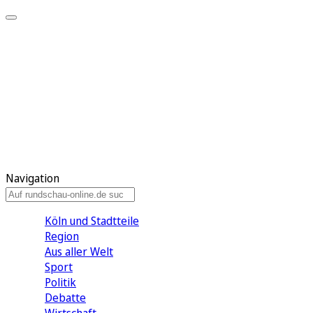
Meine KR
Meine Artikel
Meine Region
Meine Newsletter
Gewinnspiele
Mein Rundschau PLUS
Mein E-Paper
Navigation
Köln und Stadtteile
Region
Aus aller Welt
Sport
Politik
Debatte