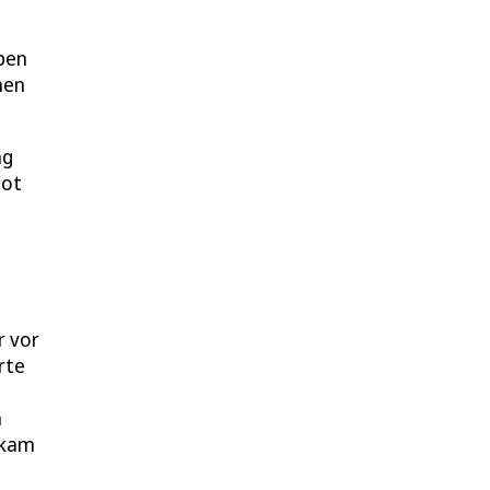
aben
nen
ag
bot
r vor
rte
n
 kam