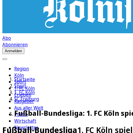
Abo
Abonnieren
Anmelden
Region
Köln
Startseite
Sport
Sport
1. FC Köln
1. FC Köln
Erleben
SC Freiburg
Ratgeber
Aus aller Welt
Fußball-Bundesliga: 1. FC Köln spi
Politik
Wirtschaft
Newsletter
Fußball-Bundesliga
1. FC Köln spie