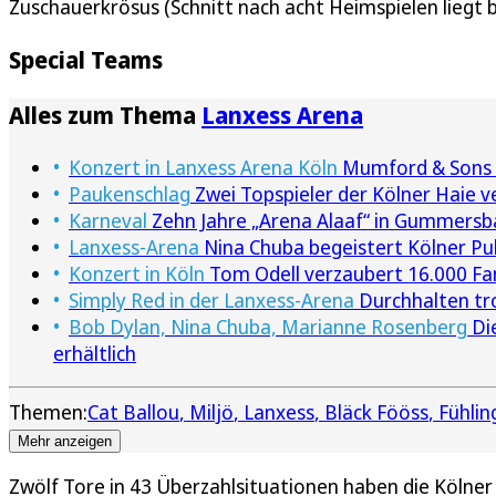
Zuschauerkrösus (Schnitt nach acht Heimspielen liegt 
Special Teams
Alles zum Thema
Lanxess Arena
Konzert in Lanxess Arena Köln
Mumford & Sons b
Paukenschlag
Zwei Topspieler der Kölner Haie v
Karneval
Zehn Jahre „Arena Alaaf“ in Gummersba
Lanxess-Arena
Nina Chuba begeistert Kölner Pu
Konzert in Köln
Tom Odell verzaubert 16.000 Fan
Simply Red in der Lanxess-Arena
Durchhalten tr
Bob Dylan, Nina Chuba, Marianne Rosenberg
Die
erhältlich
Themen:
Cat Ballou
Miljö
Lanxess
Bläck Fööss
Fühlin
Mehr anzeigen
Zwölf Tore in 43 Überzahlsituationen haben die Kölner 