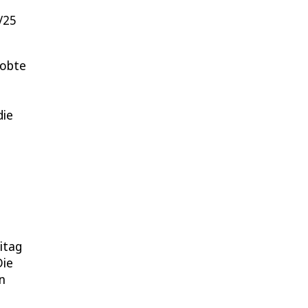
/25
lobte
die
itag
Die
n