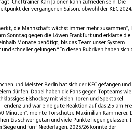
gt. Cheftrainer Kari Jalonen kann zufrieden sein. Die
 Zeitpunkt der vergangenen Saison, obwohl der KEC 2024
 merkt, die Mannschaft wächst immer mehr zusammen“, 
am Sonntag gegen die Löwen Frankfurt und erklärte die
eieinhalb Monate benötigt, bis das Team unser System
er und schneller gelungen.“ In diesen Rubriken haben sich 
chen und Meister Berlin hat sich der KEC gefangen und
 feiern dürfen. Dabei haben die Fans gegen Topteams wie
klassiges Eishockey mit vielen Toren und Spektakel
e Tendenz und war eine gute Reaktion auf das 2:5 am Fre
 60 Minuten“, meinte Torschütze Maximilian Kammerer. 
hen Eis schwer getan und viele Punkte liegen gelassen. I
i Siege und fünf Niederlagen. 2025/26 könnte der