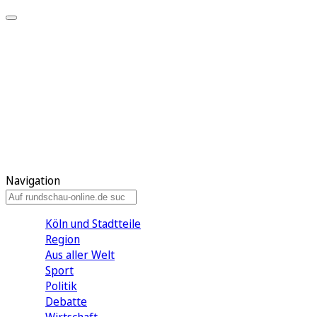
Meine KR
Meine Artikel
Meine Region
Meine Newsletter
Gewinnspiele
Mein Rundschau PLUS
Mein E-Paper
Navigation
Köln und Stadtteile
Region
Aus aller Welt
Sport
Politik
Debatte