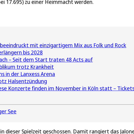
bei 17.695) zu einer Heimmacht werden.
eeindruckt mit einzigartigem Mix aus Folk und Rock
erlängern bis 2028
ch – Seit dem Start traten 48 Acts auf
blikum trotz Krankheit
s in der Lanxess Arena
otz Halsentzündung
se Konzerte finden im November in Köln statt – Ticket
ger See
in dieser Spielzeit geschossen. Damit rangiert das Jalon