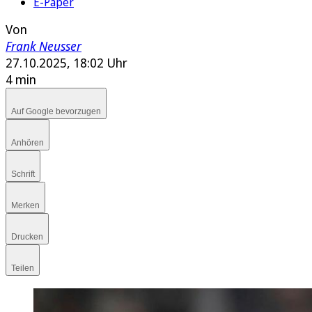
E-Paper
Von
Frank Neusser
27.10.2025, 18:02 Uhr
4 min
Auf Google bevorzugen
Anhören
Schrift
Merken
Drucken
Teilen