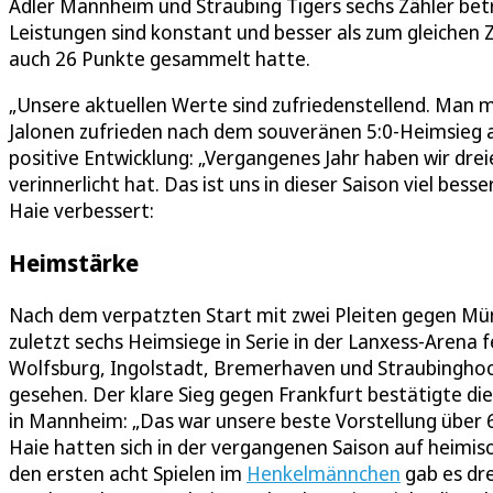
Adler Mannheim und Straubing Tigers sechs Zähler beträ
Leistungen sind konstant und besser als zum gleichen
auch 26 Punkte gesammelt hatte.
„Unsere aktuellen Werte sind zufriedenstellend. Man
Jalonen zufrieden nach dem souveränen 5:0-Heimsieg 
positive Entwicklung: „Vergangenes Jahr haben wir dr
verinnerlicht hat. Das ist uns in dieser Saison viel bess
Haie verbessert:
Heimstärke
Nach dem verpatzten Start mit zwei Pleiten gegen Mün
zuletzt sechs Heimsiege in Serie in der Lanxess-Arena
Wolfsburg, Ingolstadt, Bremerhaven und Straubinghoch
gesehen. Der klare Sieg gegen Frankfurt bestätigte di
in Mannheim: „Das war unsere beste Vorstellung über
Haie hatten sich in der vergangenen Saison auf heimisc
den ersten acht Spielen im
Henkelmännchen
gab es dre