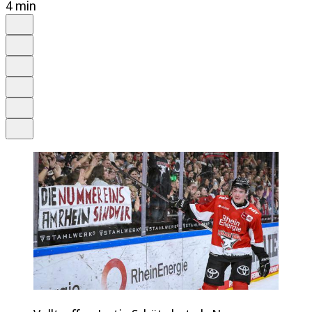
4 min
Auf Google bevorzugen
Anhören
Schrift
Merken
Drucken
Teilen