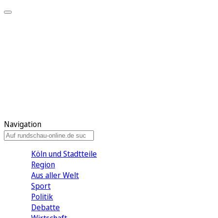
Meine KR
Meine Artikel
Meine Region
Meine Newsletter
Gewinnspiele
Mein Rundschau PLUS
Mein E-Paper
Navigation
Köln und Stadtteile
Region
Aus aller Welt
Sport
Politik
Debatte