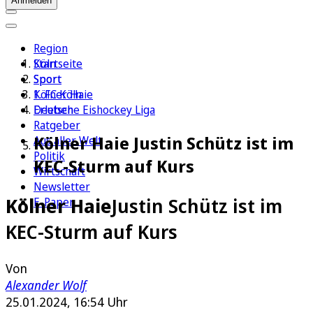
Anmelden
Region
Köln
Startseite
Sport
Sport
1. FC Köln
Kölner Haie
Erleben
Deutsche Eishockey Liga
Ratgeber
Kölner Haie Justin Schütz ist im
Aus aller Welt
Politik
KEC-Sturm auf Kurs
Wirtschaft
Newsletter
Kölner Haie
Justin Schütz ist im
E-Paper
KEC-Sturm auf Kurs
Von
Alexander Wolf
25.01.2024, 16:54 Uhr