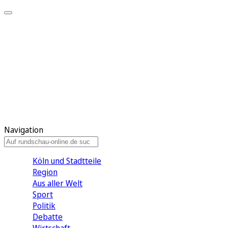
Meine KR
Meine Artikel
Meine Region
Meine Newsletter
Gewinnspiele
Mein Rundschau PLUS
Mein E-Paper
Navigation
Köln und Stadtteile
Region
Aus aller Welt
Sport
Politik
Debatte