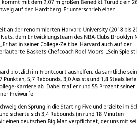
m kommt mit dem 2,07 m großen Benedikt Turudic ein 2
hweig auf den Hardtberg. Er unterschrieb einen
zeit an der renommierten Harvard University (2018 bis 2
and Nets, dem Entwicklungsteam des NBA-Clubs Brooklyn 
 „Er hat in seiner College-Zeit bei Harvard auch auf der
“, erläuterte Baskets-Chefcoach Roel Moors: „Sein Spielsti
ard plötzlich im Frontcourt aushelfen, da sämtliche sei
7 Punkten, 5,7 Rebounds, 3,0 Assists und 1,8 Steals liefe
ollege-Karriere ab. Dabei traf er rund 55 Prozent seiner
iner Freiwürfe.
chweig den Sprung in die Starting Five und erzielte im Sc
und sicherte sich 3,4 Rebounds (in rund 18 Minuten
wir einen deutschen Big Man verpflichtet, der uns mit se