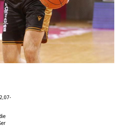
2,07-
die
ßer