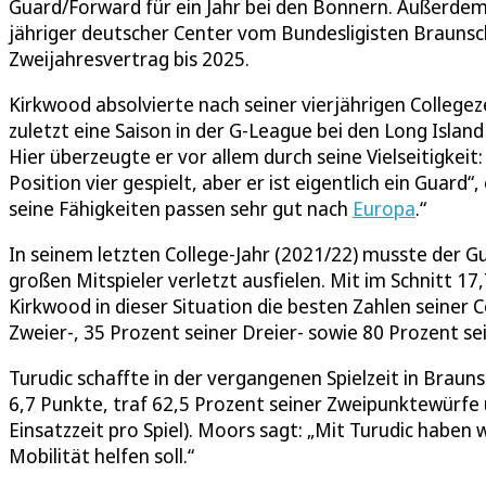
Guard/Forward für ein Jahr bei den Bonnern. Außerde
jähriger deutscher Center vom Bundesligisten Braunsc
Zweijahresvertrag bis 2025.
Kirkwood absolvierte nach seiner vierjährigen College
zuletzt eine Saison in der G-League bei den Long Isl
Hier überzeugte er vor allem durch seine Vielseitigkeit:
Position vier gespielt, aber er ist eigentlich ein Guard
seine Fähigkeiten passen sehr gut nach
Europa
.“
In seinem letzten College-Jahr (2021/22) musste der Gu
großen Mitspieler verletzt ausfielen. Mit im Schnitt 17,
Kirkwood in dieser Situation die besten Zahlen seiner C
Zweier-, 35 Prozent seiner Dreier- sowie 80 Prozent se
Turudic schaffte in der vergangenen Spielzeit in Brauns
6,7 Punkte, traf 62,5 Prozent seiner Zweipunktewürfe 
Einsatzzeit pro Spiel). Moors sagt: „Mit Turudic haben 
Mobilität helfen soll.“