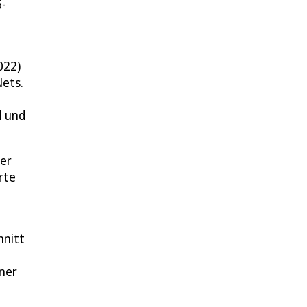
6-
022)
Nets.
l und
ner
rte
hnitt
iner