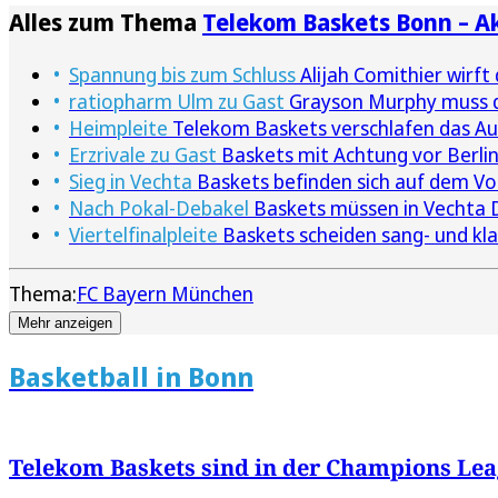
Alles zum Thema
Telekom Baskets Bonn – A
Spannung bis zum Schluss
Alijah Comithier wirft
ratiopharm Ulm zu Gast
Grayson Murphy muss d
Heimpleite
Telekom Baskets verschlafen das Au
Erzrivale zu Gast
Baskets mit Achtung vor Berlin
Sieg in Vechta
Baskets befinden sich auf dem V
Nach Pokal-Debakel
Baskets müssen in Vechta 
Viertelfinalpleite
Baskets scheiden sang- und kl
Thema:
FC Bayern München
Mehr anzeigen
Basketball in Bonn
Telekom Baskets sind in der Champions Lea