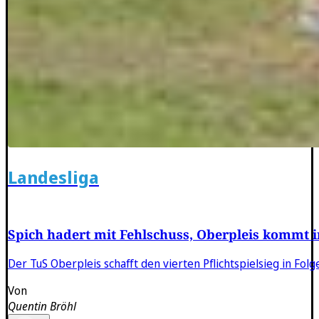
Landesliga
Spich hadert mit Fehlschuss, Oberpleis kommt i
Der TuS Oberpleis schafft den vierten Pflichtspielsieg in Fo
Von
Quentin Bröhl