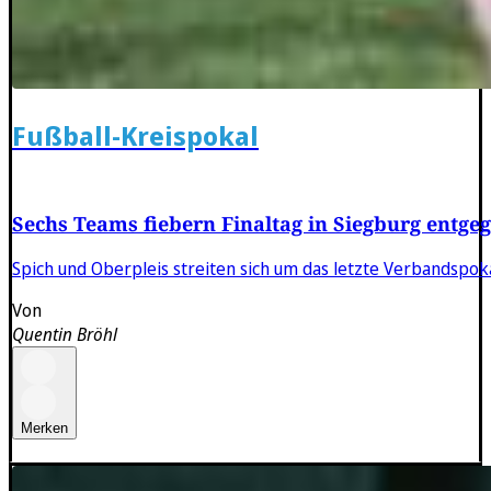
Fußball-Kreispokal
Sechs Teams fiebern Finaltag in Siegburg entge
Spich und Oberpleis streiten sich um das letzte Verbandspoka
Von
Quentin Bröhl
Merken