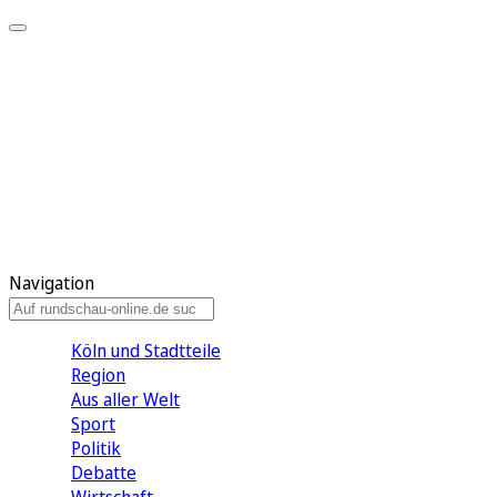
Meine KR
Meine Artikel
Meine Region
Meine Newsletter
Gewinnspiele
Mein Rundschau PLUS
Mein E-Paper
Navigation
Köln und Stadtteile
Region
Aus aller Welt
Sport
Politik
Debatte