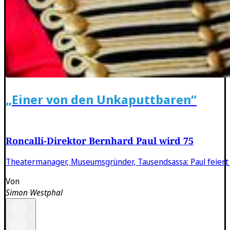
„Einer von den Unkaputtbaren“
Roncalli-Direktor Bernhard Paul wird 75
Theatermanager, Museumsgründer, Tausendsassa: Paul feiert
Von
Simon Westphal