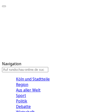
Meine KR
Meine Artikel
Meine Region
Meine Newsletter
Gewinnspiele
Mein Rundschau PLUS
Mein E-Paper
Navigation
Köln und Stadtteile
Region
Aus aller Welt
Sport
Politik
Debatte