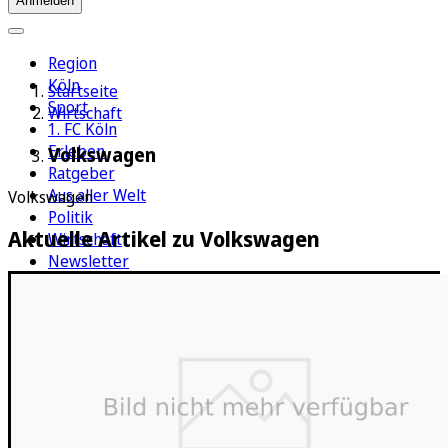
Anmelden
Region
Köln
Startseite
Sport
Wirtschaft
1. FC Köln
Erleben
Volkswagen
Ratgeber
Aus aller Welt
Volkswagen
Politik
Aktuelle Artikel zu Volkswagen
Wirtschaft
Newsletter
E-Paper