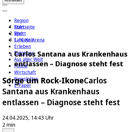
Anmelden
Region
Köln
Startseite
Sport
Welt
1. FC Köln
Lanxess Arena
Erleben
Carlos Santana aus Krankenhaus
Ratgeber
Aus aller Welt
entlassen – Diagnose steht fest
Politik
Wirtschaft
Sorge um Rock-Ikone
Carlos
Newsletter
E-Paper
Santana aus Krankenhaus
entlassen – Diagnose steht fest
24.04.2025, 14:43 Uhr
2 min
Auf Google bevorzugen