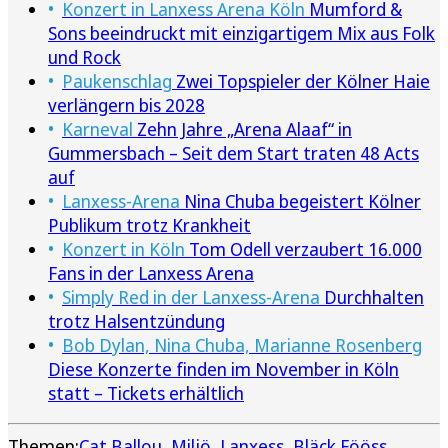
Konzert in Lanxess Arena Köln
Mumford &
Sons beeindruckt mit einzigartigem Mix aus Folk
und Rock
Paukenschlag
Zwei Topspieler der Kölner Haie
verlängern bis 2028
Karneval
Zehn Jahre „Arena Alaaf“ in
Gummersbach – Seit dem Start traten 48 Acts
auf
Lanxess-Arena
Nina Chuba begeistert Kölner
Publikum trotz Krankheit
Konzert in Köln
Tom Odell verzaubert 16.000
Fans in der Lanxess Arena
Simply Red in der Lanxess-Arena
Durchhalten
trotz Halsentzündung
Bob Dylan, Nina Chuba, Marianne Rosenberg
Diese Konzerte finden im November in Köln
statt – Tickets erhältlich
Themen:
Cat Ballou
Miljö
Lanxess
Bläck Fööss