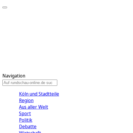
Meine KR
Meine Artikel
Meine Region
Meine Newsletter
Gewinnspiele
Mein Rundschau PLUS
Mein E-Paper
Navigation
Köln und Stadtteile
Region
Aus aller Welt
Sport
Politik
Debatte