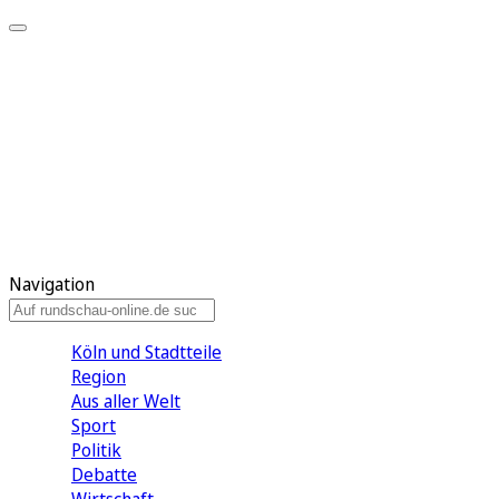
Meine KR
Meine Artikel
Meine Region
Meine Newsletter
Gewinnspiele
Mein Rundschau PLUS
Mein E-Paper
Navigation
Köln und Stadtteile
Region
Aus aller Welt
Sport
Politik
Debatte