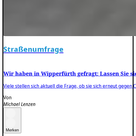
Straßenumfrage
Wir haben in Wipperfürth gefragt: Lassen Sie s
Viele stellen sich aktuell die Frage, ob sie sich erneut gege
Von
Michael Lenzen
Merken