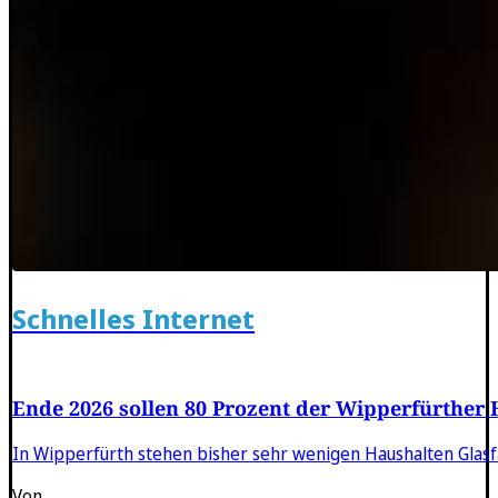
Schnelles Internet
Ende 2026 sollen 80 Prozent der Wipperfürther
In Wipperfürth stehen bisher sehr wenigen Haushalten Glas
Von