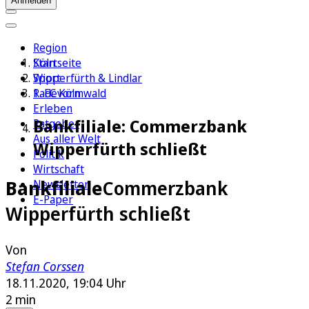
Anmelden
Region
Köln
Startseite
Sport
Wipperfürth & Lindlar
1. FC Köln
Radevormwald
Erleben
Bankfiliale: Commerzbank
Ratgeber
Aus aller Welt
Wipperfürth schließt
Politik
Wirtschaft
Bankfiliale
Commerzbank
Newsletter
E-Paper
Wipperfürth schließt
Von
Stefan Corssen
18.11.2020, 19:04 Uhr
2 min