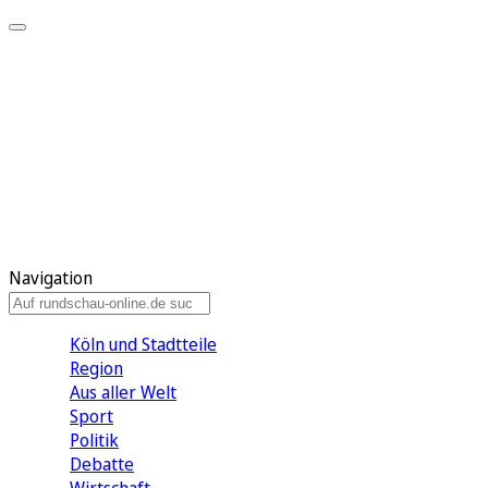
Meine KR
Meine Artikel
Meine Region
Meine Newsletter
Gewinnspiele
Mein Rundschau PLUS
Mein E-Paper
Navigation
Köln und Stadtteile
Region
Aus aller Welt
Sport
Politik
Debatte