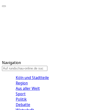
Meine KR
Meine Artikel
Meine Region
Meine Newsletter
Gewinnspiele
Mein Rundschau PLUS
Mein E-Paper
Navigation
Köln und Stadtteile
Region
Aus aller Welt
Sport
Politik
Debatte