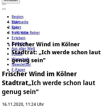
Anmelden
Region
Köln
Startseite
Sport
Köln
1. FC Köln
Henriette Reker
Erleben
Frischer Wind im Kölner
Ratgeber
Aus aller Welt
Stadtrat: „Ich werde schon laut
Politik
genug sein“
Wirtschaft
Newsletter
E-Paper
Frischer Wind im Kölner
Stadtrat
„Ich werde schon laut
genug sein“
16.11.2020, 11:24 Uhr