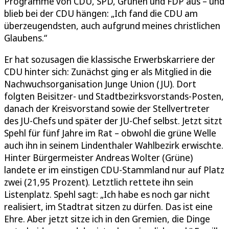
Programme von CDU, SPD, Grünen und FDP aus – und
blieb bei der CDU hängen: „Ich fand die CDU am
überzeugendsten, auch aufgrund meines christlichen
Glaubens.“
Er hat sozusagen die klassische Erwerbskarriere der
CDU hinter sich: Zunächst ging er als Mitglied in die
Nachwuchsorganisation Junge Union (JU). Dort
folgten Beisitzer- und Stadtbezirksvorstands-Posten,
danach der Kreisvorstand sowie der Stellvertreter
des JU-Chefs und später der JU-Chef selbst. Jetzt sitzt
Spehl für fünf Jahre im Rat – obwohl die grüne Welle
auch ihn in seinem Lindenthaler Wahlbezirk erwischte.
Hinter Bürgermeister Andreas Wolter (Grüne)
landete er im einstigen CDU-Stammland nur auf Platz
zwei (21,95 Prozent). Letztlich rettete ihn sein
Listenplatz. Spehl sagt: „Ich habe es noch gar nicht
realisiert, im Stadtrat sitzen zu dürfen. Das ist eine
Ehre. Aber jetzt sitze ich in den Gremien, die Dinge