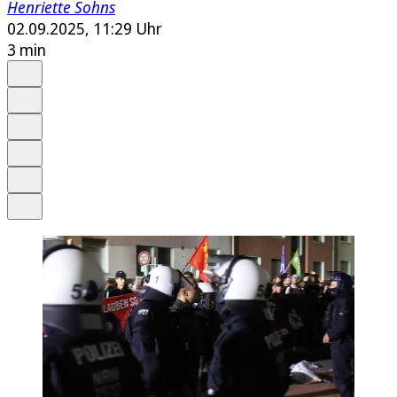
Henriette Sohns
02.09.2025, 11:29 Uhr
3 min
Auf Google bevorzugen
Anhören
Schrift
Merken
Drucken
Teilen