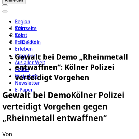
Anmelden
Region
Köln
Startseite
Sport
Köln
1. FC Köln
Polizei Köln
Erleben
Gewalt bei Demo „Rheinmetall
Ratgeber
Aus aller Welt
entwaffnen“: Kölner Polizei
Politik
verteidigt Vorgehen
Wirtschaft
Newsletter
E-Paper
Gewalt bei Demo
Kölner Polizei
verteidigt Vorgehen gegen
„Rheinmetall entwaffnen“
Von