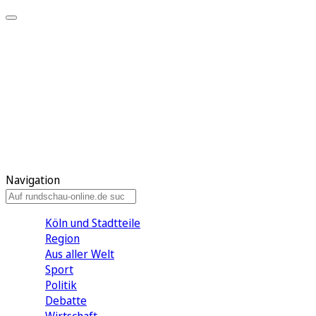
Meine KR
Meine Artikel
Meine Region
Meine Newsletter
Gewinnspiele
Mein Rundschau PLUS
Mein E-Paper
Navigation
Köln und Stadtteile
Region
Aus aller Welt
Sport
Politik
Debatte