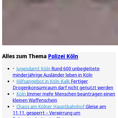
Alles zum Thema
Polizei Köln
Jugendamt Köln
Rund 600 unbegleitete
minderjährige Ausländer leben in Köln
Hilfsangebot in Köln-Kalk
Fertiger
Drogenkonsumraum darf nicht genutzt werden
Köln
Immer mehr Menschen beantragen einen
kleinen Waffenschein
Chaos am Kölner Hauptbahnhof
Gleise am
11.11. gesperrt – Verwirrung um