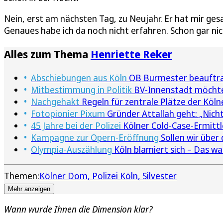
Nein, erst am nächsten Tag, zu Neujahr. Er hat mir ges
Genaues habe ich da noch nicht erfahren. Schon gar n
Alles zum Thema
Henriette Reker
Abschiebungen aus Köln
OB Burmester beauftrag
Mitbestimmung in Politik
BV-Innenstadt möchte
Nachgehakt
Regeln für zentrale Plätze der Köln
Fotopionier Pixum
Gründer Attallah geht: „Nich
45 Jahre bei der Polizei
Kölner Cold-Case-Ermittle
Kampagne zur Opern-Eröffnung
Sollen wir über
Olympia-Auszählung
Köln blamiert sich – Das wa
Themen:
Kölner Dom
Polizei Köln
Silvester
Mehr anzeigen
Wann wurde Ihnen die Dimension klar?