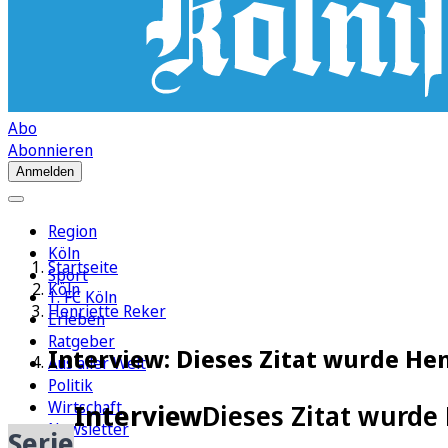
Abo
Abonnieren
Anmelden
Region
Köln
Startseite
Sport
Köln
1. FC Köln
Henriette Reker
Erleben
Ratgeber
Interview: Dieses Zitat wurde Hen
Aus aller Welt
Politik
Wirtschaft
Interview
Dieses Zitat wurde
Newsletter
Serie