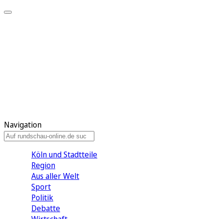
Meine KR
Meine Artikel
Meine Region
Meine Newsletter
Gewinnspiele
Mein Rundschau PLUS
Mein E-Paper
Navigation
Köln und Stadtteile
Region
Aus aller Welt
Sport
Politik
Debatte