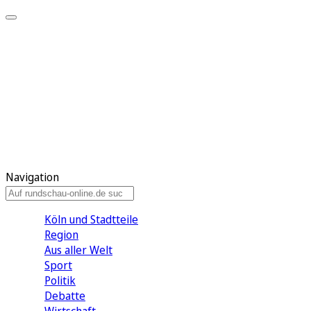
Meine KR
Meine Artikel
Meine Region
Meine Newsletter
Gewinnspiele
Mein Rundschau PLUS
Mein E-Paper
Navigation
Köln und Stadtteile
Region
Aus aller Welt
Sport
Politik
Debatte