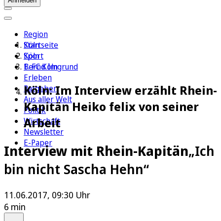
Anmelden
Region
Köln
Startseite
Sport
Köln
1. FC Köln
Bernd Imgrund
Erleben
Köln: Im Interview erzählt Rhein-
Ratgeber
Aus aller Welt
Kapitän Heiko felix von seiner
Politik
Arbeit
Wirtschaft
Newsletter
E-Paper
Interview mit Rhein-Kapitän
„Ich
bin nicht Sascha Hehn“
11.06.2017, 09:30 Uhr
6 min
Auf Google bevorzugen