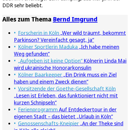
DDR sehr beliebt.
Alles zum Thema
Bernd Imgrund
Forscherin in Köln
„Wer wild träumt, bekommt
Parkinson? Vereinfacht gesagt, ja“
Kölner Sportlerin Maduka
„Ich habe meinen
Weg gefunden“
„Aufgeben ist keine Option“
Kölnerin Linda Mai
wird ukrainische Honorarkonsulin
Kölner Baarkeeper
„Ein Drink muss ein Ziel
haben und einem Zweck dienen“
Vorsitzende der Goethe-Gesellschaft Köln
„Lesen ist Erleben, das funktioniert nicht mit
kurzen Schnipseln“
Ferienprogramm
Auf Entdeckertour in der
eigenen Stadt – das bietet „Urlaub in Köln“
Genossenschafts-Kneipier
„An der Theke sind