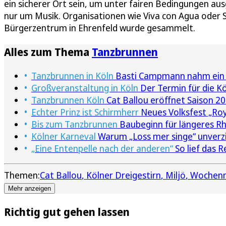
ein sicherer Ort sein, um unter fairen Bedingungen ausg
nur um Musik. Organisationen wie Viva con Agua oder
Bürgerzentrum in Ehrenfeld wurde gesammelt.
Alles zum Thema
Tanzbrunnen
Tanzbrunnen in Köln
Basti Campmann nahm ein 
Großveranstaltung in Köln
Der Termin für die Kö
Tanzbrunnen Köln
Cat Ballou eröffnet Saison 2
Echter Prinz ist Schirmherr
Neues Volksfest „Roya
Bis zum Tanzbrunnen
Baubeginn für längeres R
Kölner Karneval
Warum „Loss mer singe“ unverz
„Eine Entenpelle nach der anderen“
So lief das 
Themen:
Cat Ballou
Kölner Dreigestirn
Miljö
Wochenm
Mehr anzeigen
Richtig gut gehen lassen