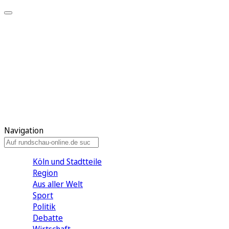
Meine KR
Meine Artikel
Meine Region
Meine Newsletter
Gewinnspiele
Mein Rundschau PLUS
Mein E-Paper
Navigation
Köln und Stadtteile
Region
Aus aller Welt
Sport
Politik
Debatte