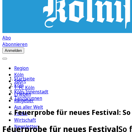
Abo
Abonnieren
Anmelden
Region
Köln
Startseite
Sport
Köln
1. FC Köln
Köln-Innenstadt
Erleben
Tanzbrunnen
Ratgeber
Aus aller Welt
Feuerprobe für neues Festival: S
Politik
Wirtschaft
Newsletter
Feuerprobe für neues Festival
So 