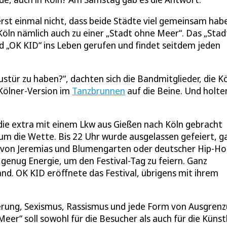
st einmal nicht, dass beide Städte viel gemeinsam hab
öln nämlich auch zu einer „Stadt ohne Meer“. Das „Stad
 „OK KID“ ins Leben gerufen und findet seitdem jeden
ustür zu haben?“, dachten sich die Bandmitglieder, die K
 Kölner-Version im
Tanzbrunnen
auf die Beine. Und holte
 die extra mit einem Lkw aus Gießen nach Köln gebracht
um die Wette. Bis 22 Uhr wurde ausgelassen gefeiert, g
 von Jeremias und Blumengarten oder deutscher Hip-H
genug Energie, um den Festival-Tag zu feiern. Ganz
nd. OK KID eröffnete das Festival, übrigens mit ihrem
nierung, Sexismus, Rassismus und jede Form von Ausgren
er“ soll sowohl für die Besucher als auch für die Künst