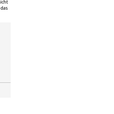
icht
 das