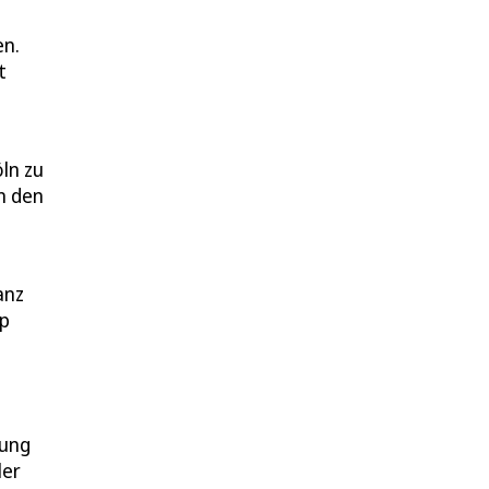
en.
t
öln zu
n den
anz
op
zung
ler