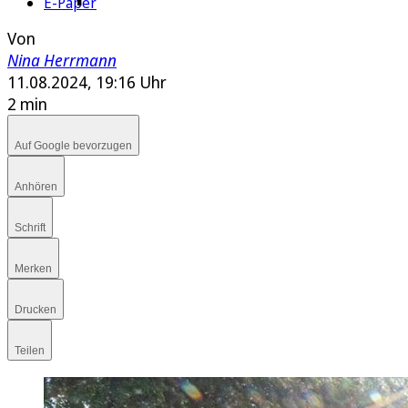
E-Paper
Von
Nina Herrmann
11.08.2024, 19:16 Uhr
2 min
Auf Google bevorzugen
Anhören
Schrift
Merken
Drucken
Teilen