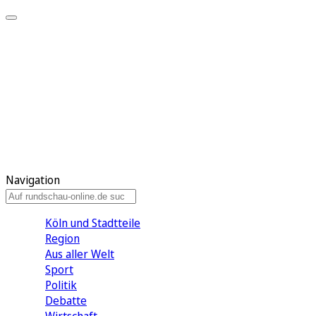
Meine KR
Meine Artikel
Meine Region
Meine Newsletter
Gewinnspiele
Mein Rundschau PLUS
Mein E-Paper
Navigation
Köln und Stadtteile
Region
Aus aller Welt
Sport
Politik
Debatte