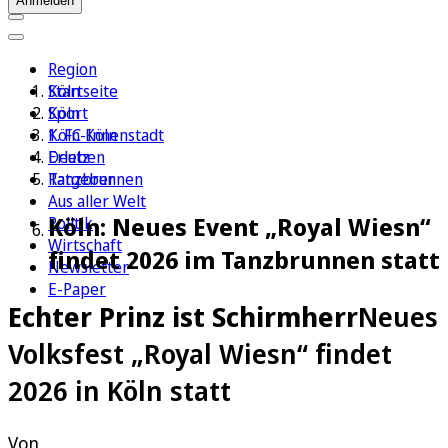
Anmelden
Region
Köln
Startseite
Sport
Köln
1. FC Köln
Köln-Innenstadt
Erleben
Deutz
Ratgeber
Tanzbrunnen
Aus aller Welt
Köln: Neues Event „Royal Wiesn“
Politik
Wirtschaft
findet 2026 im Tanzbrunnen statt
Newsletter
E-Paper
Echter Prinz ist Schirmherr
Neues
Volksfest „Royal Wiesn“ findet
2026 in Köln statt
Von