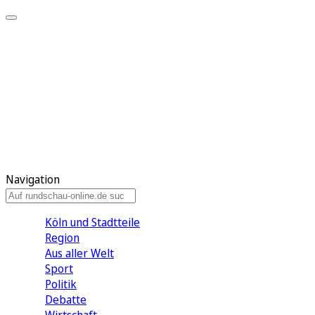
Meine KR
Meine Artikel
Meine Region
Meine Newsletter
Gewinnspiele
Mein Rundschau PLUS
Mein E-Paper
Navigation
Köln und Stadtteile
Region
Aus aller Welt
Sport
Politik
Debatte