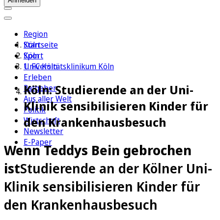
Anmelden
Region
Köln
Startseite
Sport
Köln
1. FC Köln
Universitätsklinikum Köln
Erleben
Köln: Studierende an der Uni-
Ratgeber
Aus aller Welt
Klinik sensibilisieren Kinder für
Politik
den Krankenhausbesuch
Wirtschaft
Newsletter
E-Paper
Wenn Teddys Bein gebrochen
ist
Studierende an der Kölner Uni-
Klinik sensibilisieren Kinder für
den Krankenhausbesuch