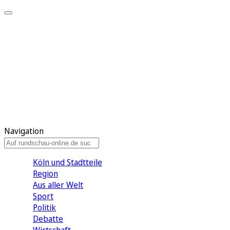
Meine KR
Meine Artikel
Meine Region
Meine Newsletter
Gewinnspiele
Mein Rundschau PLUS
Mein E-Paper
Navigation
Köln und Stadtteile
Region
Aus aller Welt
Sport
Politik
Debatte