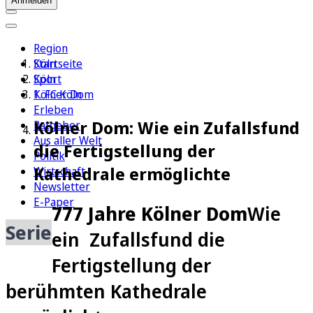
Anmelden
Region
Köln
Startseite
Sport
Köln
1. FC Köln
Kölner Dom
Erleben
Kölner Dom: Wie ein Zufallsfund
Ratgeber
Aus aller Welt
die Fertigstellung der
Politik
Kathedrale ermöglichte
Wirtschaft
Newsletter
E-Paper
777 Jahre Kölner Dom
Wie
Serie
ein Zufallsfund die
Fertigstellung der
berühmten Kathedrale