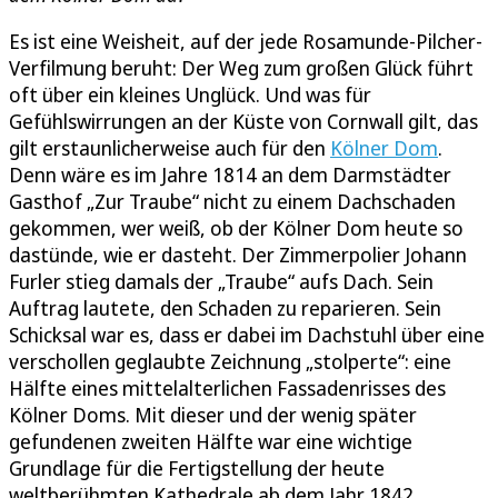
Es ist eine Weisheit, auf der jede Rosamunde-Pilcher-
Verfilmung beruht: Der Weg zum großen Glück führt
oft über ein kleines Unglück. Und was für
Gefühlswirrungen an der Küste von Cornwall gilt, das
gilt erstaunlicherweise auch für den
Kölner Dom
.
Denn wäre es im Jahre 1814 an dem Darmstädter
Gasthof „Zur Traube“ nicht zu einem Dachschaden
gekommen, wer weiß, ob der Kölner Dom heute so
dastünde, wie er dasteht. Der Zimmerpolier Johann
Furler stieg damals der „Traube“ aufs Dach. Sein
Auftrag lautete, den Schaden zu reparieren. Sein
Schicksal war es, dass er dabei im Dachstuhl über eine
verschollen geglaubte Zeichnung „stolperte“: eine
Hälfte eines mittelalterlichen Fassadenrisses des
Kölner Doms. Mit dieser und der wenig später
gefundenen zweiten Hälfte war eine wichtige
Grundlage für die Fertigstellung der heute
weltberühmten Kathedrale ab dem Jahr 1842