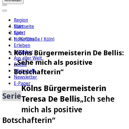
Anmelden
Region
Köln
Startseite
Sport
Köln
1. FC Köln
Hohe Straße ( Köln)
Erleben
Kölns Bürgermeisterin De Bellis:
Ratgeber
Aus aller Welt
„Sehe mich als positive
Politik
Botschafterin“
Wirtschaft
Newsletter
E-Paper
Kölns Bürgermeisterin
Serie
Teresa De Bellis
„Ich sehe
mich als positive
Botschafterin“