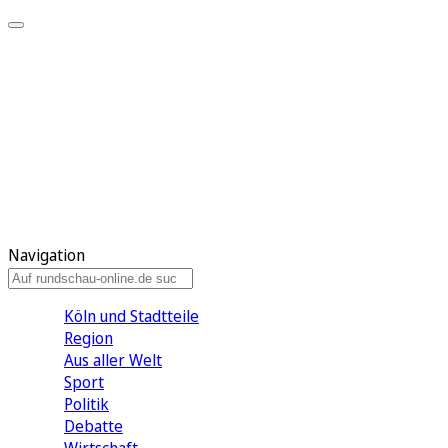
Meine KR
Meine Artikel
Meine Region
Meine Newsletter
Gewinnspiele
Mein Rundschau PLUS
Mein E-Paper
Navigation
Köln und Stadtteile
Region
Aus aller Welt
Sport
Politik
Debatte