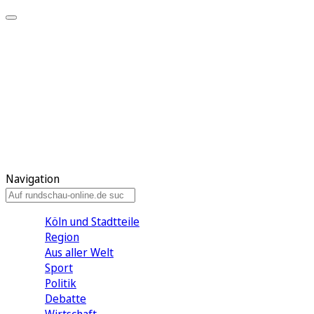
Meine KR
Meine Artikel
Meine Region
Meine Newsletter
Gewinnspiele
Mein Rundschau PLUS
Mein E-Paper
Navigation
Köln und Stadtteile
Region
Aus aller Welt
Sport
Politik
Debatte