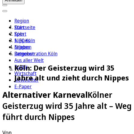
Anmelden
Region
Köln
Startseite
Sport
Köln
1. FC Köln
Nippes
Erleben
Nippes
Ratgeber
Demonstration Köln
Aus aller Welt
Köln: Der Geisterzug wird 35
Politik
Wirtschaft
Jahre alt und zieht durch Nippes
Newsletter
E-Paper
Alternativer Karneval
Kölner
Geisterzug wird 35 Jahre alt – Weg
führt durch Nippes
Von