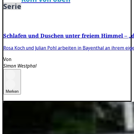
Serie
Schlafen und Duschen unter freiem Himmel – „d
Rosa Koch und Julian Pohl arbeiten in Bayenthal an ihrem eig
Von
Simon Westphal
Merken