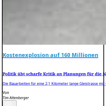
Kostenexplosion auf 160 Millionen
Politik übt scharfe Kritik an Planungen für die
Die Bauarbeiten für eine 2,1 Kilometer lange Gleistrasse mit 
Von
Tim Attenberger