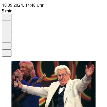
18.09.2024, 14:48 Uhr
5 min
Auf Google bevorzugen
Anhören
Schrift
Merken
Drucken
Teilen