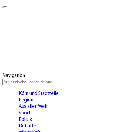
Meine KR
Meine Artikel
Meine Region
Meine Newsletter
Gewinnspiele
Mein Rundschau PLUS
Mein E-Paper
Navigation
Köln und Stadtteile
Region
Aus aller Welt
Sport
Politik
Debatte