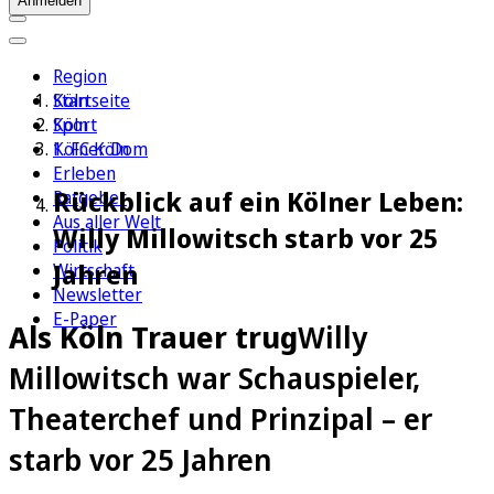
Anmelden
Region
Köln
Startseite
Sport
Köln
1. FC Köln
Kölner Dom
Erleben
Rückblick auf ein Kölner Leben:
Ratgeber
Aus aller Welt
Willy Millowitsch starb vor 25
Politik
Jahren
Wirtschaft
Newsletter
E-Paper
Als Köln Trauer trug
Willy
Millowitsch war Schauspieler,
Theaterchef und Prinzipal – er
starb vor 25 Jahren