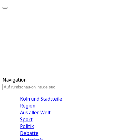
Meine KR
Meine Artikel
Meine Region
Meine Newsletter
Gewinnspiele
Mein Rundschau PLUS
Mein E-Paper
Navigation
Köln und Stadtteile
Region
Aus aller Welt
Sport
Politik
Debatte