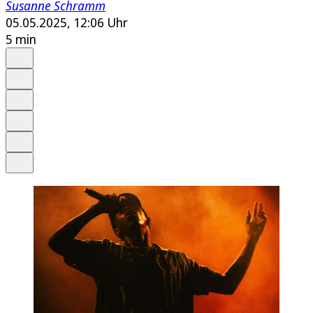
Susanne Schramm
05.05.2025, 12:06 Uhr
5 min
Auf Google bevorzugen
Anhören
Schrift
Merken
Drucken
Teilen