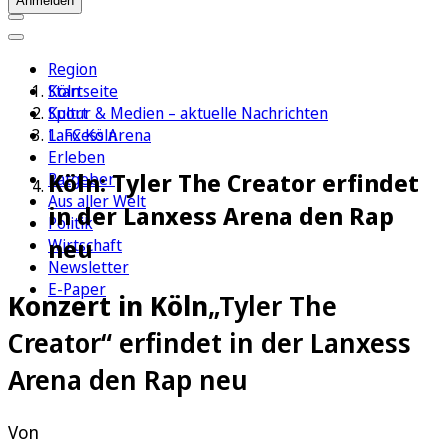
Anmelden
Region
Köln
Startseite
Sport
Kultur & Medien – aktuelle Nachrichten
1. FC Köln
Lanxess Arena
Erleben
Köln: Tyler The Creator erfindet
Ratgeber
Aus aller Welt
in der Lanxess Arena den Rap
Politik
neu
Wirtschaft
Newsletter
E-Paper
Konzert in Köln
„Tyler The
Creator“ erfindet in der Lanxess
Arena den Rap neu
Von