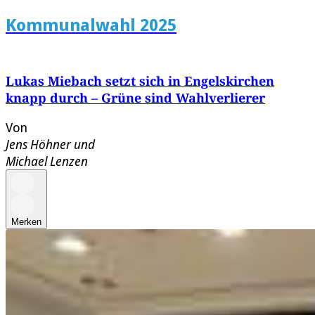
Kommunalwahl 2025
Lukas Miebach setzt sich in Engelskirchen
knapp durch – Grüne sind Wahlverlierer
Von
Jens Höhner
und
Michael Lenzen
Merken