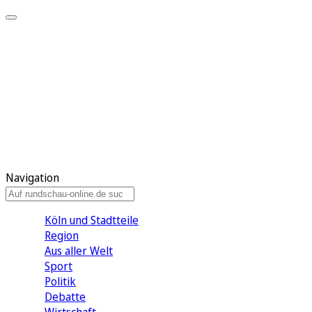
Meine KR
Meine Artikel
Meine Region
Meine Newsletter
Gewinnspiele
Mein Rundschau PLUS
Mein E-Paper
Navigation
Köln und Stadtteile
Region
Aus aller Welt
Sport
Politik
Debatte