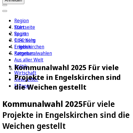
Anmelden
Region
Köln
Startseite
Sport
Region
1. FC Köln
Oberberg
Erleben
Engelskirchen
Ratgeber
Kommunalwahlen
Aus aller Welt
Kommunalwahl 2025 Für viele
Politik
Wirtschaft
Projekte in Engelskirchen sind
Newsletter
die Weichen gestellt
E-Paper
Kommunalwahl 2025
Für viele
Projekte in Engelskirchen sind die
Weichen gestellt