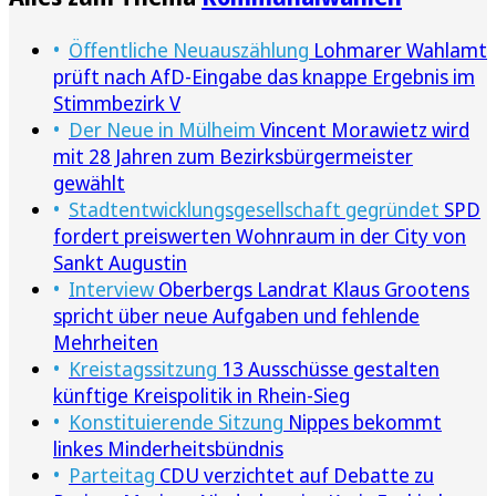
Öffentliche Neuauszählung
Lohmarer Wahlamt
prüft nach AfD-Eingabe das knappe Ergebnis im
Stimmbezirk V
Der Neue in Mülheim
Vincent Morawietz wird
mit 28 Jahren zum Bezirksbürgermeister
gewählt
Stadtentwicklungsgesellschaft gegründet
SPD
fordert preiswerten Wohnraum in der City von
Sankt Augustin
Interview
Oberbergs Landrat Klaus Grootens
spricht über neue Aufgaben und fehlende
Mehrheiten
Kreistagssitzung
13 Ausschüsse gestalten
künftige Kreispolitik in Rhein-Sieg
Konstituierende Sitzung
Nippes bekommt
linkes Minderheitsbündnis
Parteitag
CDU verzichtet auf Debatte zu