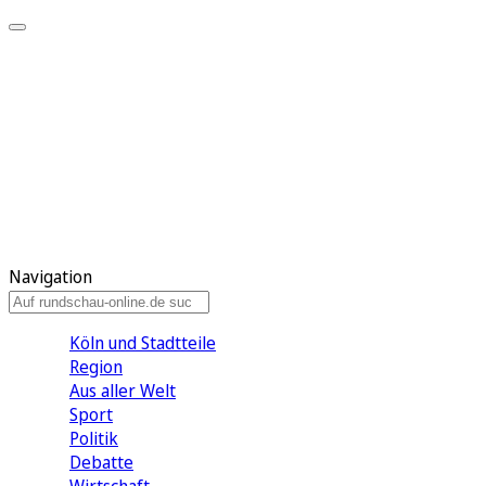
Meine KR
Meine Artikel
Meine Region
Meine Newsletter
Gewinnspiele
Mein Rundschau PLUS
Mein E-Paper
Navigation
Köln und Stadtteile
Region
Aus aller Welt
Sport
Politik
Debatte