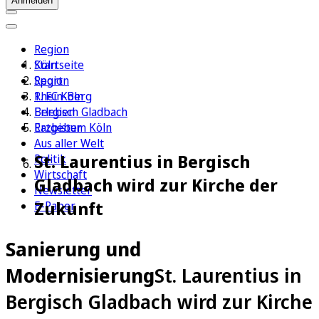
Anmelden
Region
Köln
Startseite
Sport
Region
1. FC Köln
Rhein-Berg
Erleben
Bergisch Gladbach
Ratgeber
Erzbistum Köln
Aus aller Welt
St. Laurentius in Bergisch
Politik
Wirtschaft
Gladbach wird zur Kirche der
Newsletter
Zukunft
E-Paper
Sanierung und
Modernisierung
St. Laurentius in
Bergisch Gladbach wird zur Kirche