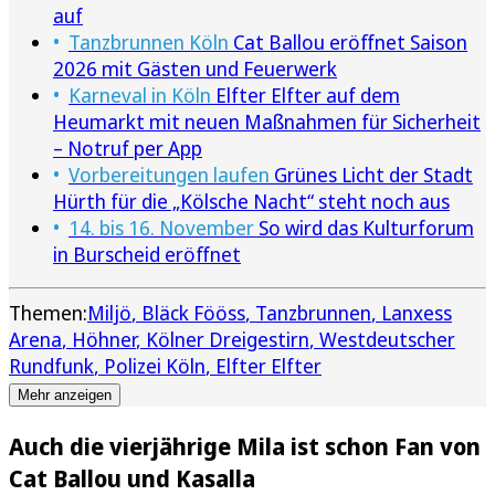
auf
Tanzbrunnen Köln
Cat Ballou eröffnet Saison
2026 mit Gästen und Feuerwerk
Karneval in Köln
Elfter Elfter auf dem
Heumarkt mit neuen Maßnahmen für Sicherheit
– Notruf per App
Vorbereitungen laufen
Grünes Licht der Stadt
Hürth für die „Kölsche Nacht“ steht noch aus
14. bis 16. November
So wird das Kulturforum
in Burscheid eröffnet
Themen:
Miljö
Bläck Fööss
Tanzbrunnen
Lanxess
Arena
Höhner
Kölner Dreigestirn
Westdeutscher
Rundfunk
Polizei Köln
Elfter Elfter
Mehr anzeigen
Auch die vierjährige Mila ist schon Fan von
Cat Ballou und Kasalla