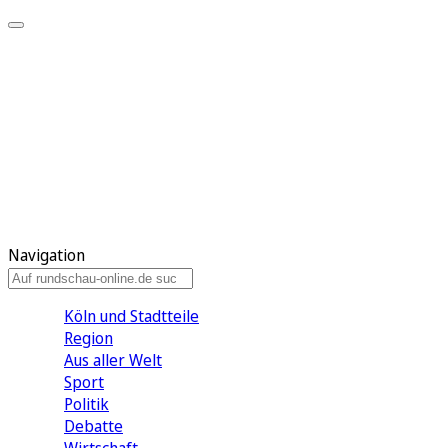
Meine KR
Meine Artikel
Meine Region
Meine Newsletter
Gewinnspiele
Mein Rundschau PLUS
Mein E-Paper
Navigation
Köln und Stadtteile
Region
Aus aller Welt
Sport
Politik
Debatte