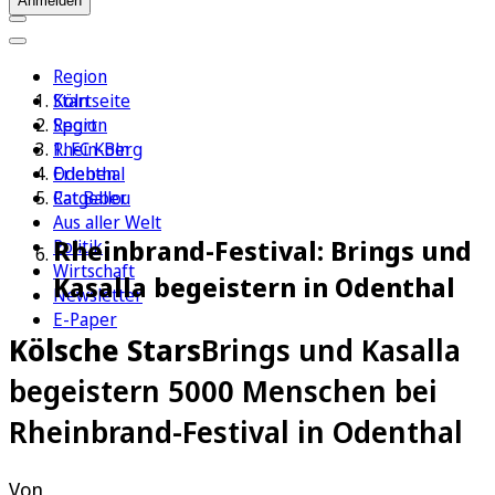
Anmelden
Region
Köln
Startseite
Sport
Region
1. FC Köln
Rhein-Berg
Erleben
Odenthal
Ratgeber
Cat Ballou
Aus aller Welt
Rheinbrand-Festival: Brings und
Politik
Wirtschaft
Kasalla begeistern in Odenthal
Newsletter
E-Paper
Kölsche Stars
Brings und Kasalla
begeistern 5000 Menschen bei
Rheinbrand-Festival in Odenthal
Von