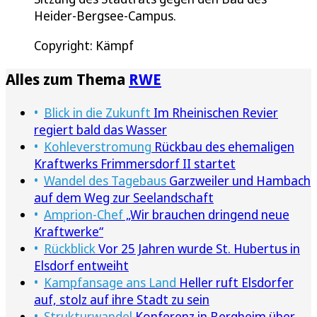
Heider-Bergsee-Campus.
Copyright: Kämpf
Alles zum Thema
RWE
Blick in die Zukunft
Im Rheinischen Revier
regiert bald das Wasser
Kohleverstromung
Rückbau des ehemaligen
Kraftwerks Frimmersdorf II startet
Wandel des Tagebaus
Garzweiler und Hambach
auf dem Weg zur Seelandschaft
Amprion-Chef
„Wir brauchen dringend neue
Kraftwerke“
Rückblick
Vor 25 Jahren wurde St. Hubertus in
Elsdorf entweiht
Kampfansage ans Land
Heller ruft Elsdorfer
auf, stolz auf ihre Stadt zu sein
Strukturwandel
Konferenz in Bergheim über