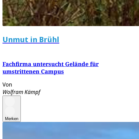
Unmut in Brühl
Fachfirma untersucht Gelände für
umstrittenen Campus
Von
Wolfram Kämpf
Merken