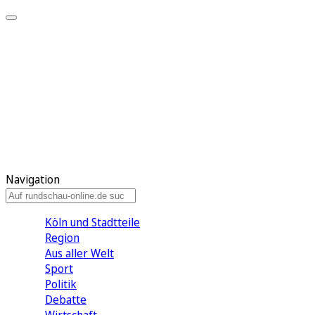
Meine KR
Meine Artikel
Meine Region
Meine Newsletter
Gewinnspiele
Mein Rundschau PLUS
Mein E-Paper
Navigation
Köln und Stadtteile
Region
Aus aller Welt
Sport
Politik
Debatte