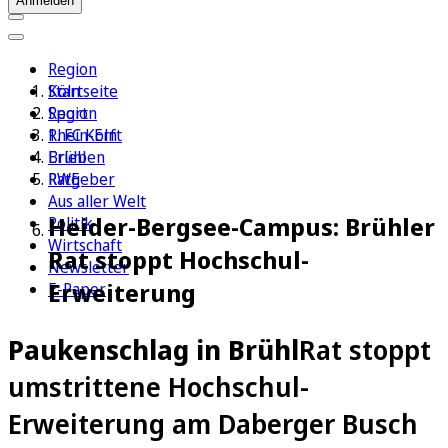
Anmelden
Region
Köln
Startseite
Sport
Region
1. FC Köln
Rhein-Erft
Erleben
Brühl
Ratgeber
RWE
Aus aller Welt
Heider-Bergsee-Campus: Brühler
Politik
Wirtschaft
Rat stoppt Hochschul-
Newsletter
Erweiterung
E-Paper
Paukenschlag in Brühl
Rat stoppt
umstrittene Hochschul-
Erweiterung am Daberger Busch