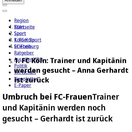
Anmelden
Region
Köln
Startseite
Sport
Sport
1. FC Köln
Kölner Sport
Erleben
SC Freiburg
Ratgeber
1. FC Köln: Trainer und Kapitänin
Aus aller Welt
Politik
werden gesucht – Anna Gerhardt
Wirtschaft
ist zurück
Newsletter
E-Paper
Umbruch bei FC-Frauen
Trainer
und Kapitänin werden noch
gesucht – Gerhardt ist zurück