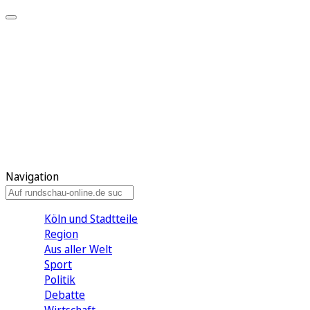
Meine KR
Meine Artikel
Meine Region
Meine Newsletter
Gewinnspiele
Mein Rundschau PLUS
Mein E-Paper
Navigation
Köln und Stadtteile
Region
Aus aller Welt
Sport
Politik
Debatte