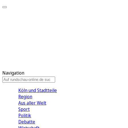
Meine KR
Meine Artikel
Meine Region
Meine Newsletter
Gewinnspiele
Mein Rundschau PLUS
Mein E-Paper
Navigation
Köln und Stadtteile
Region
Aus aller Welt
Sport
Politik
Debatte