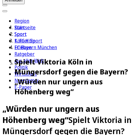
Anmelden
Region
Köln
Startseite
Sport
Sport
1. FC Köln
Kölner Sport
Erleben
FC Bayern München
Ratgeber
Spielt Viktoria Köln in
Aus aller Welt
Politik
Müngersdorf gegen die Bayern?
Wirtschaft
„Würden nur ungern aus
Newsletter
E-Paper
Höhenberg weg“
„Würden nur ungern aus
Höhenberg weg“
Spielt Viktoria in
Müngersdorf gegen die Bayern?