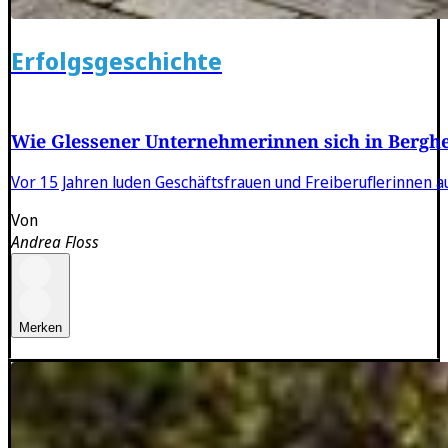
Erfolgsgeschichte
Wie Glessener Unternehmerinnen sich in Bergh
Vor 15 Jahren luden Geschäftsfrauen und Freiberuflerinnen a
Von
Andrea Floss
Merken