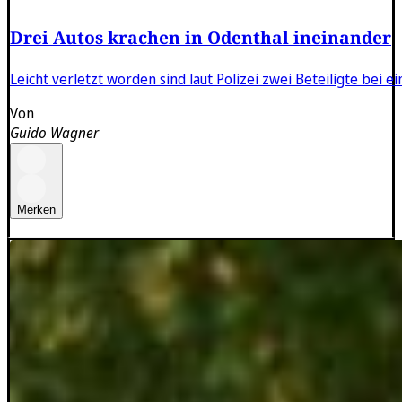
Drei Autos krachen in Odenthal ineinander
Leicht verletzt worden sind laut Polizei zwei Beteiligte bei
Von
Guido Wagner
Merken