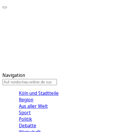
Meine KR
Meine Artikel
Meine Region
Meine Newsletter
Gewinnspiele
Mein Rundschau PLUS
Mein E-Paper
Navigation
Köln und Stadtteile
Region
Aus aller Welt
Sport
Politik
Debatte