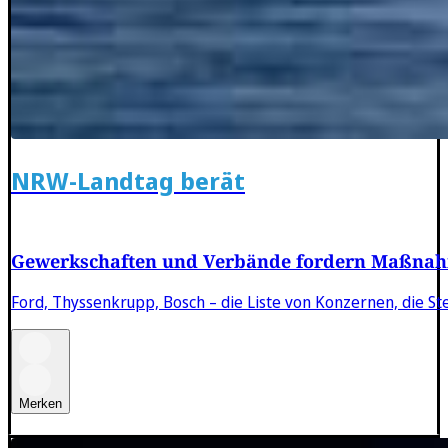
NRW-Landtag berät
Gewerkschaften und Verbände fordern Maßnahm
Ford, Thyssenkrupp, Bosch – die Liste von Konzernen, die St
Merken