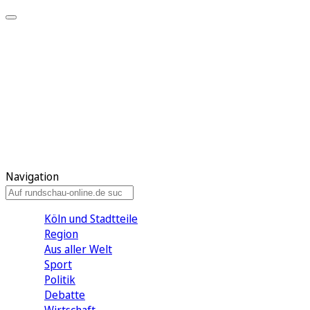
Meine KR
Meine Artikel
Meine Region
Meine Newsletter
Gewinnspiele
Mein Rundschau PLUS
Mein E-Paper
Navigation
Köln und Stadtteile
Region
Aus aller Welt
Sport
Politik
Debatte