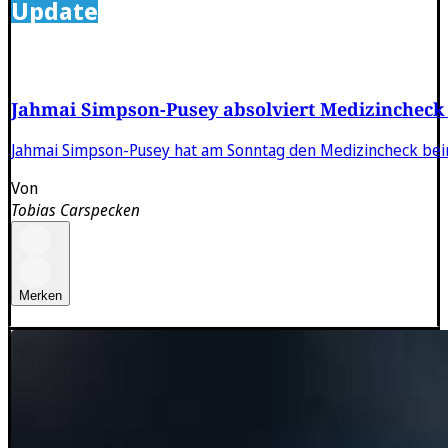
Update
Jahmai Simpson-Pusey absolviert Medizincheck 
Jahmai Simpson-Pusey hat am Sonntag den Medizincheck beim 1
Von
Tobias Carspecken
Merken