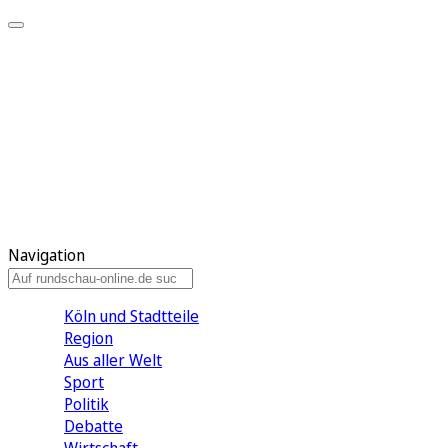
Meine KR
Meine Artikel
Meine Region
Meine Newsletter
Gewinnspiele
Mein Rundschau PLUS
Mein E-Paper
Navigation
Köln und Stadtteile
Region
Aus aller Welt
Sport
Politik
Debatte