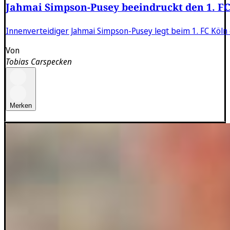
Jahmai Simpson-Pusey beeindruckt den 1. FC
Innenverteidiger Jahmai Simpson-Pusey legt beim 1. FC Köln 
Von
Tobias Carspecken
Merken