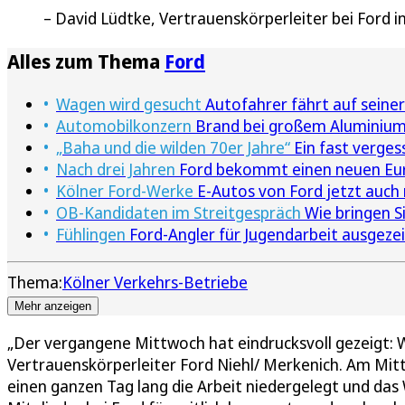
David Lüdtke, Vertrauenskörperleiter bei Ford i
Alles zum Thema
Ford
Wagen wird gesucht
Autofahrer fährt auf seiner
Automobilkonzern
Brand bei großem Aluminium
„Baha und die wilden 70er Jahre“
Ein fast verges
Nach drei Jahren
Ford bekommt einen neuen Eu
Kölner Ford-Werke
E-Autos von Ford jetzt auch 
OB-Kandidaten im Streitgespräch
Wie bringen S
Fühlingen
Ford-Angler für Jugendarbeit ausgeze
Thema:
Kölner Verkehrs-Betriebe
Mehr anzeigen
„Der vergangene Mittwoch hat eindrucksvoll gezeigt: W
Vertrauenskörperleiter Ford Niehl/ Merkenich. Am Mit
einen ganzen Tag lang die Arbeit niedergelegt und das 