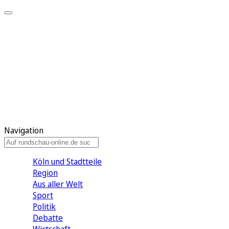
Meine KR
Meine Artikel
Meine Region
Meine Newsletter
Gewinnspiele
Mein Rundschau PLUS
Mein E-Paper
Navigation
Köln und Stadtteile
Region
Aus aller Welt
Sport
Politik
Debatte