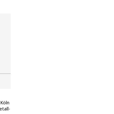
 Köln
tall-