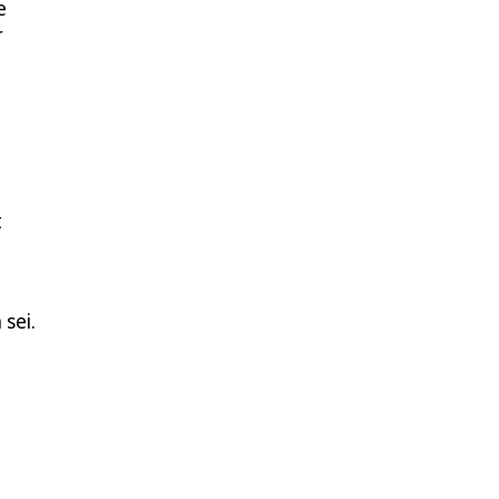
e
r
t
sei.