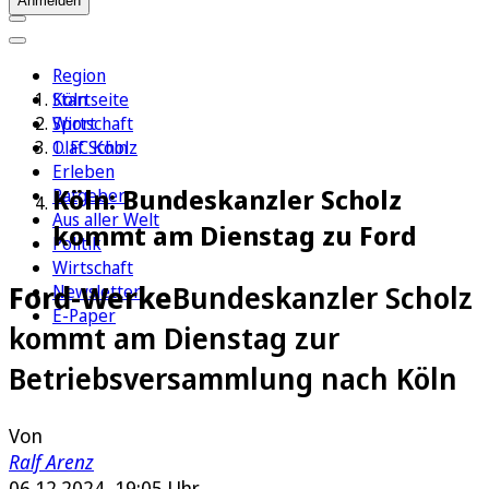
Anmelden
Region
Köln
Startseite
Sport
Wirtschaft
1. FC Köln
Olaf Scholz
Erleben
Köln: Bundeskanzler Scholz
Ratgeber
Aus aller Welt
kommt am Dienstag zu Ford
Politik
Wirtschaft
Ford-Werke
Bundeskanzler Scholz
Newsletter
E-Paper
kommt am Dienstag zur
Betriebsversammlung nach Köln
Von
Ralf Arenz
06.12.2024, 19:05 Uhr