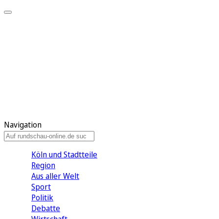
Meine KR
Meine Artikel
Meine Region
Meine Newsletter
Gewinnspiele
Mein Rundschau PLUS
Mein E-Paper
Navigation
Köln und Stadtteile
Region
Aus aller Welt
Sport
Politik
Debatte