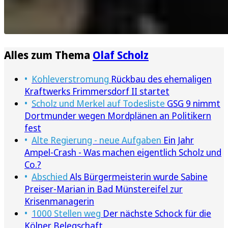
Alles zum Thema
Olaf Scholz
Kohleverstromung
Rückbau des ehemaligen
Kraftwerks Frimmersdorf II startet
Scholz und Merkel auf Todesliste
GSG 9 nimmt
Dortmunder wegen Mordplänen an Politikern
fest
Alte Regierung - neue Aufgaben
Ein Jahr
Ampel-Crash - Was machen eigentlich Scholz und
Co.?
Abschied
Als Bürgermeisterin wurde Sabine
Preiser-Marian in Bad Münstereifel zur
Krisenmanagerin
1000 Stellen weg
Der nächste Schock für die
Kölner Belegschaft