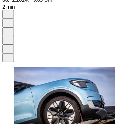
2 min
Auf Google bevorzugen
Anhören
Schrift
Merken
Drucken
Teilen