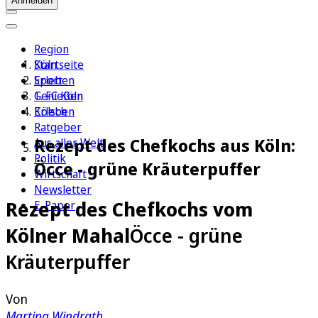
Anmelden
Region
Köln
Startseite
Sport
Erleben
1. FC Köln
Genießen
Erleben
Kölsch
Ratgeber
Rezept des Chefkochs aus Köln:
Aus aller Welt
Politik
Öcce - grüne Kräuterpuffer
Wirtschaft
Newsletter
Rezept des Chefkochs vom
E-Paper
Kölner Mahal
Öcce - grüne
Kräuterpuffer
Von
Martina Windrath