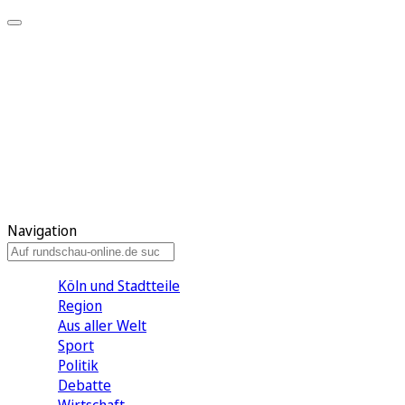
Meine KR
Meine Artikel
Meine Region
Meine Newsletter
Gewinnspiele
Mein Rundschau PLUS
Mein E-Paper
Navigation
Köln und Stadtteile
Region
Aus aller Welt
Sport
Politik
Debatte