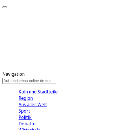
Meine KR
Meine Artikel
Meine Region
Meine Newsletter
Gewinnspiele
Mein Rundschau PLUS
Mein E-Paper
Navigation
Köln und Stadtteile
Region
Aus aller Welt
Sport
Politik
Debatte