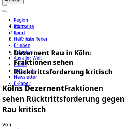
Anmelden
Region
Köln
Startseite
Sport
Köln
1. FC Köln
Henriette Reker
Erleben
Dezernent Rau in Köln:
Ratgeber
Aus aller Welt
Fraktionen sehen
Politik
Rücktrittsforderung kritisch
Wirtschaft
Newsletter
E-Paper
Kölns Dezernent
Fraktionen
sehen Rücktrittsforderung gegen
Rau kritisch
Von