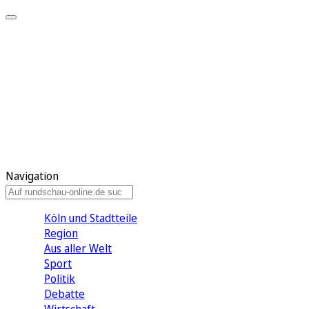
Meine KR
Meine Artikel
Meine Region
Meine Newsletter
Gewinnspiele
Mein Rundschau PLUS
Mein E-Paper
Navigation
Köln und Stadtteile
Region
Aus aller Welt
Sport
Politik
Debatte