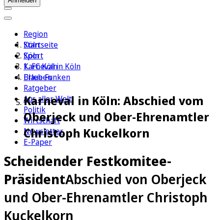
Anmelden
Region
Köln
Startseite
Sport
Köln
1. FC Köln
Karneval in Köln
Erleben
Blaue Funken
Ratgeber
Karneval in Köln: Abschied vom
Aus aller Welt
Politik
Oberjeck und Ober-Ehrenamtler
Wirtschaft
Christoph Kuckelkorn
Newsletter
E-Paper
Scheidender Festkomitee-
Präsident
Abschied von Oberjeck
und Ober-Ehrenamtler Christoph
Kuckelkorn